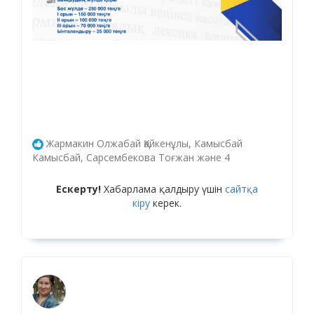
Жармакин Олжабай Қайкенұлы, Камысбай
Камысбай, Сарсембекова Тоғжан және 4
Ескерту!
Хабарлама қалдыру үшін
сайтқа
кіру
керек.