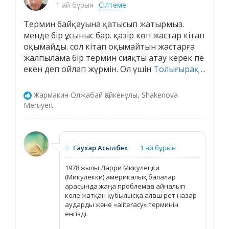
1 ай бұрын
Сілтеме
Термин байқауына қатысып жатырмыз.
менде бір ұсыныс бар. қазір көп жастар кітап
оқымайды. сол кітап оқымайтын жастарға
жалпылама бір термин сияқты атау керек пе
екен деп ойлап жүрмін. Ол үшін
Толығырақ ...
Жармакин Олжабай Қайкенұлы, Shakenova
Meruyert
≡
Гаухар Асылбек
1 ай бұрын
1978 жылы Ларри Микулецки
(Микулекки) америкалық балалар
арасында жаңа проблемаға айналып
келе жатқан құбылысқа алғаш рет назар
аударды және «aliteracy» терминін
енгізді.