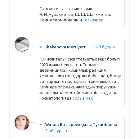
Окислитель – тотықтырғыш
Н. Н. Нұрахметов, Ш. Ш. Шаяхметов.
Химия терминдерінің
Толығырақ ...
≡
Shakenova Meruyert
2 ай бұрын
"Окислитель" сөзі "тотықтырғыш" болып
2023 жылы бекітілген. Термин
дефинициясы: химиялық реакция
кезінде электрондарды қабылдап, басқа
заттарды тотықтыратын химиялық зат.
Химияда ол реакциялардың жүруі үшін
маңызды элемент болып табылады, ал
косметологияда
Толығырақ ...
≡
Айнаш Батырбекқызы Туғанбаева
2 ай бұрын