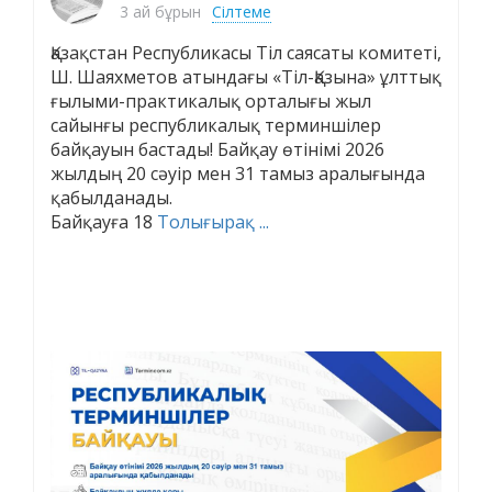
3 ай бұрын
Сілтеме
Қазақстан Республикасы Тіл саясаты комитеті,
Ш. Шаяхметов атындағы «Тіл-Қазына» ұлттық
ғылыми-практикалық орталығы жыл
сайынғы республикалық терминшілер
байқауын бастады! Байқау өтінімі 2026
жылдың 20 сәуір мен 31 тамыз аралығында
қабылданады.
Байқауға 18
Толығырақ ...