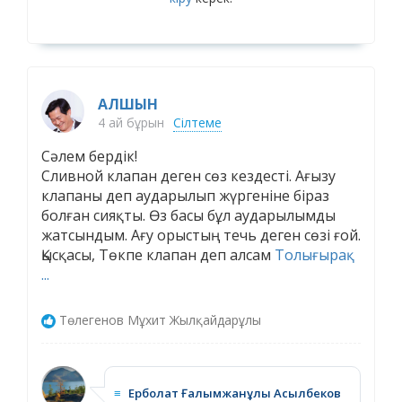
АЛШЫН
4 ай бұрын
Сілтеме
Сәлем бердік!
Сливной клапан деген сөз кездесті. Ағызу
клапаны деп аударылып жүргеніне біраз
болған сияқты. Өз басы бұл аударылымды
жатсындым. Ағу орыстың течь деген сөзі ғой.
Қысқасы, Төкпе клапан деп алсам
Толығырақ
...
Төлегенов Мұхит Жылқайдарұлы
≡
Ерболат Ғалымжанұлы Асылбеков