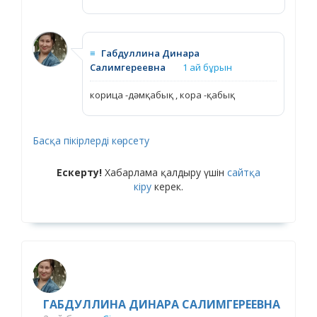
≡
Габдуллина Динара
Салимгереевна
1 ай бұрын
корица -дәмқабық , кора -қабық
Басқа пікірлерді көрсету
Ескерту!
Хабарлама қалдыру үшін
сайтқа
кіру
керек.
ГАБДУЛЛИНА ДИНАРА САЛИМГЕРЕЕВНА