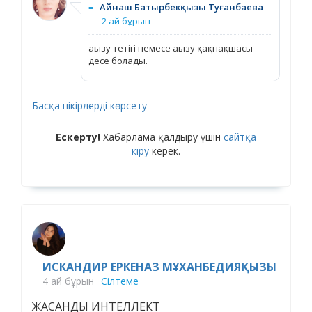
≡
Айнаш Батырбекқызы Туғанбаева
2 ай бұрын
ағызу тетігі немесе ағызу қақпақшасы
десе болады.
Басқа пікірлерді көрсету
Ескерту!
Хабарлама қалдыру үшін
сайтқа
кіру
керек.
ИСКАНДИР ЕРКЕНАЗ МҰХАНБЕДИЯҚЫЗЫ
4 ай бұрын
Сілтеме
ЖАСАНДЫ ИНТЕЛЛЕКТ