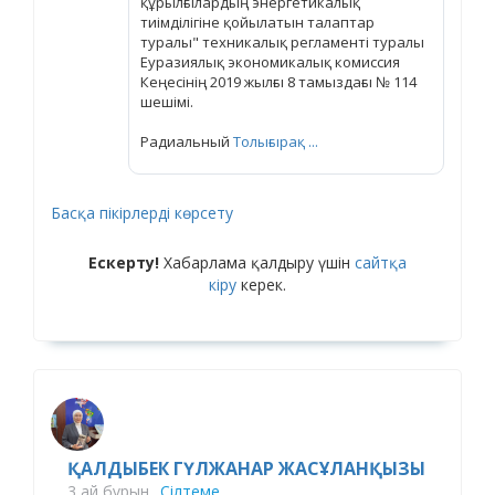
құрылғылардың энергетикалық
тиімділігіне қойылатын талаптар
туралы" техникалық регламенті туралы
Еуразиялық экономикалық комиссия
Кеңесінің 2019 жылғы 8 тамыздағы № 114
шешімі.
Радиальный
Толығырақ ...
Басқа пікірлерді көрсету
Ескерту!
Хабарлама қалдыру үшін
сайтқа
кіру
керек.
ҚАЛДЫБЕК ГҮЛЖАНАР ЖАСҰЛАНҚЫЗЫ
3 ай бұрын
Сілтеме