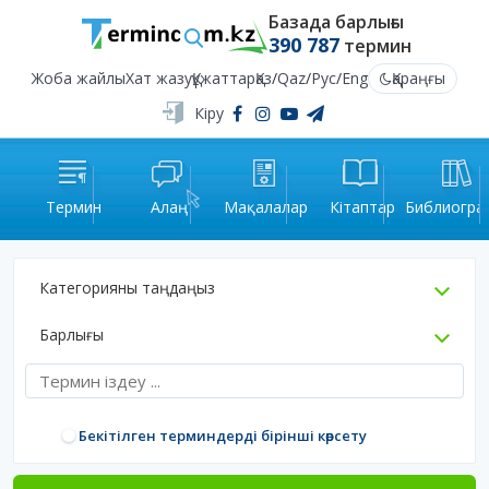
Базада барлығы
390 787
термин
Жоба жайлы
Хат жазу
Құжаттар
Қаз
/
Qaz
/
Рус
/
Eng
Қараңғы
Кіру
Термин
Алаң
Мақалалар
Кітаптар
Библиогра
Категорияны таңдаңыз
Барлығы
Бекітілген терминдерді бірінші көрсету