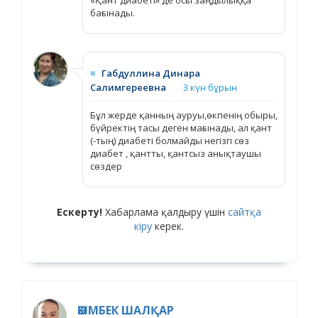
бағынады.
≡
Габдуллина Динара
Салимгереевна
3 күн бұрын
Бұл жерде қанның ауруы,өкпенің обыры,
бүйректің тасы деген мағынады, ал қант
(-тың) диабеті болмайды негізгі сөз
диабет , қантты, қантсыз анықтаушы
сөздер
Ескерту!
Хабарлама қалдыру үшін
сайтқа
кіру
керек.
ӘКІМБЕК ШАЛҚАР