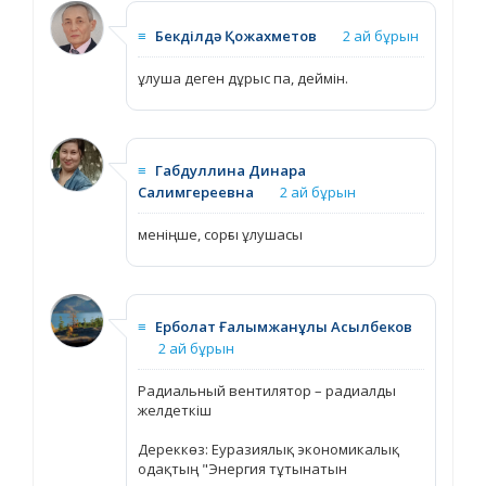
≡
Бекділдә Қожахметов
2 ай бұрын
ұлуша деген дұрыс па, деймін.
≡
Габдуллина Динара
Салимгереевна
2 ай бұрын
меніңше, сорғы ұлушасы
≡
Ерболат Ғалымжанұлы Асылбеков
2 ай бұрын
Радиальный вентилятор – радиалды
желдеткіш
Дереккөз: Еуразиялық экономикалық
одақтың "Энергия тұтынатын