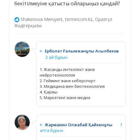
бекітілмеуіне қатысты ойларыңыз қандай?
Shakenova Meruyert, termincom.kz, Оразгүл
Жәдігерқызы
≡
Ерболат Ғалымжанұлы Асылбеков
2 ай бұрын
1. Жасанды интеллект және
нейротехнология
2. Гейминг және киберспорт
3. Медицина мен биотехнология
4. Қаржы
5. Маркетинг және медиа
≡
Жармакин Олжабай Қайкенұлы
1
апта бұрын