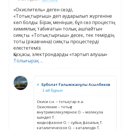
«Окислитель» деген сөзді,
«Тотықтырғыш» деп аударылып жүргеніне
көп болды. Бірақ меніңше, бұл сөз процестің
химиялық табиғатын толық ашпайтын
сияқты. «Тотықтырғыш» десек, тек темірдің
тоты (ржавчина) сияқты процестерді
елестетеміз.
Қысқасы, электрондарды «тартып алушы»
Толығырақ ...
≡
Ерболат Ғалымжанұлы Асылбеков
3 ай бұрын
Окиси с.н. – тотықтар е.а.
Окисление – тотығу
внутримолекулярное О. – молекула
ішіндегі Т.
жидкофазное О. – сұйық фазалық Т.
каталитическое О. – катализдік Т.