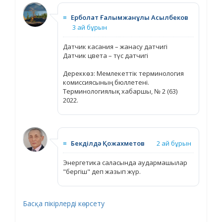
≡
Ерболат Ғалымжанұлы Асылбеков
3 ай бұрын
Датчик касания – жанасу датчигі
Датчик цвета – түс датчигі
Дереккөз: Мемлекеттік терминология
комиссиясының бюллетені.
Терминологиялық хабаршы, № 2 (63)
2022.
≡
Бекділдә Қожахметов
2 ай бұрын
Энергетика саласында аудармашылар
"бергіш" деп жазып жүр.
Басқа пікірлерді көрсету