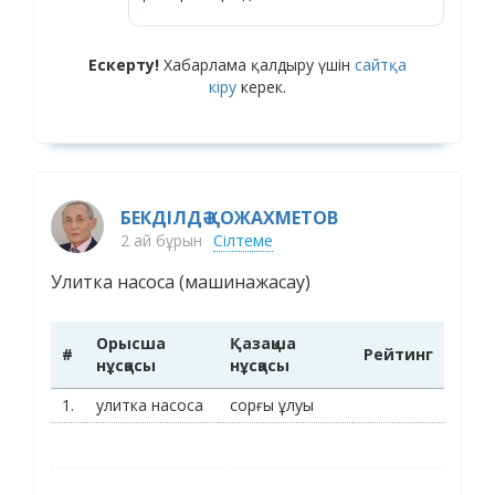
Ескерту!
Хабарлама қалдыру үшін
сайтқа
кіру
керек.
БЕКДІЛДӘ ҚОЖАХМЕТОВ
2 ай бұрын
Сілтеме
Улитка насоса (машинажасау)
Орысша
Қазақша
#
Рейтинг
нұсқасы
нұсқасы
1.
улитка насоса
сорғы ұлуы