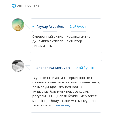
termincom.kz
≡
Гаухар Асылбек
2 ай бұрын
Суверенный актив – қосалқы актив
Динамика активов – активтер
динамикасы
≡
Shakenova Meruyert
2 ай бұрын
"Суверенный актив" терминінің негізгі
мағынасы - мемлекетке тиесілі және оның
бақылауындағы экономикалық
құндылығы бар мүлік немесе қаржы
ресурсы. Оның негізгі белгісі - мемлекет
меншігінде болуы және ұлттық мүддеге
қызмет етуі.
Толығырақ ...