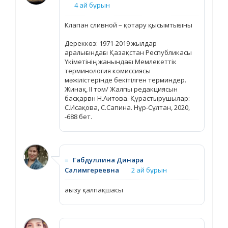
4 ай бұрын
Клапан сливной – қотару қысымтығыны
Дереккөз: 1971-2019 жылдар
аралығындағы Қазақстан Республикасы
Үкіметінің жанындағы Мемлекеттік
терминология комиссиясы
мәжілістерінде бекітілген терминдер.
Жинақ, ІІ том/ Жалпы редакциясын
басқарған Н.Аитова. Құрастырушылар:
С.Исақова, С.Сапина. Нұр-Сұлтан, 2020,
-688 бет.
≡
Габдуллина Динара
Салимгереевна
2 ай бұрын
ағызу қалпақшасы