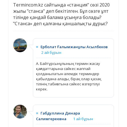
Termincom.kz сайтында «станция" сөзі 2020
жылы "станса" деп бекітілген. Бұл сөзге ұлт
тілінде қандай балама ұсынуға болады?
"Станса» деп қалғаны қаншалықты дұрыс?
≡
Ерболат Ғалымжанұлы Асылбеков
2 ай бұрын
А. Байтұрсынұлының термин жасау
қағидаттарына сәйкес жаппай
қолданылатын әлемдік терминдер
қабылдана алады, бірақ олар қазақ
тілінің табиғатына сәйкес өзгертілуі
керек.
≡
Габдуллина Динара
Салимгереевна
1 ай бұрын