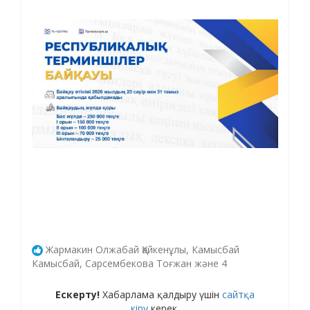
Жармакин Олжабай Қайкенұлы, Камысбай
Камысбай, Сарсембекова Тоғжан және 4
Ескерту!
Хабарлама қалдыру үшін
сайтқа
кіру
керек.