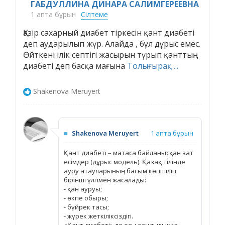
ГАБДУЛЛИНА ДИНАРА САЛИМГЕРЕЕВНА
1 апта бұрын
Сілтеме
Қазір сахарный диабет тіркесін қант диабеті
деп аударылып жүр. Алайда , бұл дұрыс емес.
Өйткені ілік септігі жасырын түрып қанттың
диабеті деп басқа мағына
Толығырақ ...
Shakenova Meruyert
≡
Shakenova Meruyert
1 апта бұрын
Қант диабеті – матаса байланысқан зат
есімдер (дұрыс модель). Қазақ тілінде
ауру атауларының басым көпшілігі
бірінші үлгімен жасалады:
- қан ауруы;
- өкпе обыры;
- бүйрек тасы;
- жүрек жеткіліксіздігі.
«Қант диабеті» де осы заңдылыққа