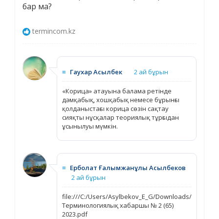
бар ма?
termincom.kz
≡
Гаухар Асылбек
2 ай бұрын
«Корица» атауына балама ретінде
дәмқабық, хошқабық немесе бұрынғы
қолданыстағы корица сөзін сақтау
сияқты нұсқалар теориялық тұрғыдан
ұсынылуы мүмкін.
≡
Ерболат Ғалымжанұлы Асылбеков
2 ай бұрын
file:///C:/Users/Asylbekov_E_G/Downloads/
Терминологиялық хабаршы № 2 (65)
2023.pdf