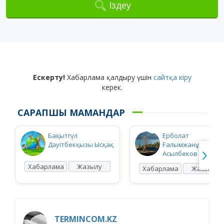
Іздеу
Ескерту!
Хабарлама қалдыру үшін
сайтқа кіру
керек.
САРАПШЫ МАМАНДАР
Бақытгүл
Ерболат
Дәуітбекқызы Ысқақ
Ғалымжанұлы
Асылбеков
Хабарлама
Жазылу
Хабарлама
Жазылу
TERMINCOM.KZ