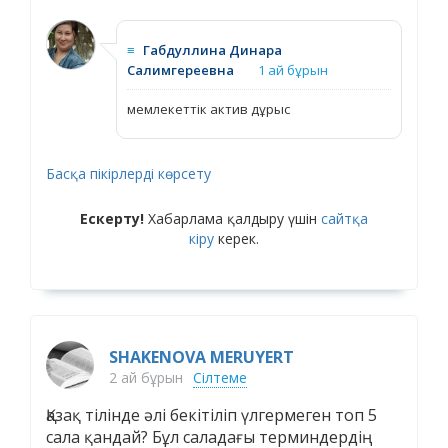
≡
Габдуллина Динара
Салимгереевна
1 ай бұрын
мемлекеттік актив дұрыс
Басқа пікірлерді көрсету
Ескерту!
Хабарлама қалдыру үшін
сайтқа
кіру
керек.
SHAKENOVA MERUYERT
2 ай бұрын
Сілтеме
Қазақ тілінде әлі бекітіліп үлгермеген топ 5
сала қандай? Бұл саладағы терминдердің