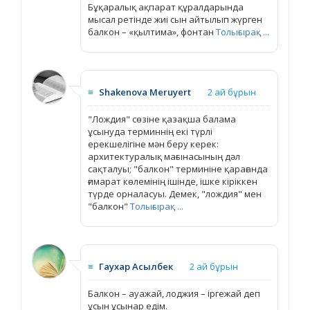
Бұқаралық ақпарат құралдарында
мысал ретінде жиі сын айтылып жүрген
балкон – «қылтима», фонтан
Толығырақ ...
≡
Shakenova Meruyert
2 ай бұрын
"Лождия" сөзіне қазақша балама
ұсынуда терминнің екі түрлі
ерекшелігіне мән беру керек:
архитектуралық мағынасының дәл
сақталуы; "балкон" терминіне қарағанда
ғимарат көлемінің ішінде, ішке кіріккен
түрде орналасуы. Демек, "лождия" мен
"балкон"
Толығырақ ...
≡
Гаухар Асылбек
2 ай бұрын
Балкон – ауажай, лоджия – іргежай деп
ұсын ұсынар едім.