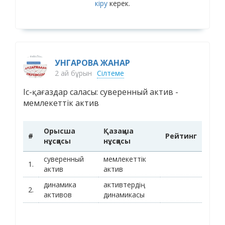
кіру
керек.
УНГАРОВА ЖАНАР
2 ай бұрын
Сілтеме
Іс-қағаздар саласы: суверенный актив -
мемлекеттік актив
Орысша
Қазақша
#
Рейтинг
нұсқасы
нұсқасы
суверенный
мемлекеттік
1.
актив
актив
динамика
активтердің
2.
активов
динамикасы