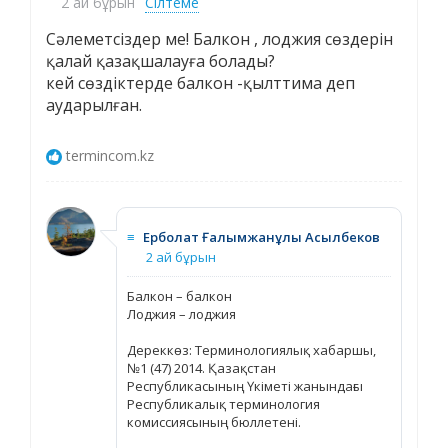
2 ай бұрын
Сілтеме
Cәлеметсіздер ме! Балкон , лоджия сөздерін
қалай қазақшалауға болады?
кей сөздіктерде балкон -қылттима деп
аударылған.
termincom.kz
≡
Ерболат Ғалымжанұлы Асылбеков
2 ай бұрын
Балкон – балкон
Лоджия – лоджия
Дереккөз: Терминологиялық хабаршы,
№1 (47) 2014. Қазақстан
Республикасының Үкіметі жанындағы
Республикалық терминология
комиссиясының бюллетені.