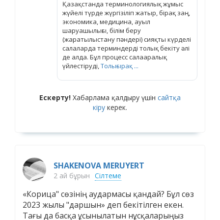
Қазақстанда терминологиялық жұмыс
жүйелі түрде жүргізіліп жатыр, бірақ заң,
экономика, медицина, ауыл
шаруашылығы, білім беру
(жаратылыстану пәндері) сияқты күрделі
салаларда терминдерді толық бекіту әлі
де алда. Бұл процесс салааралық
үйлестіруді,
Толығырақ ...
Ескерту!
Хабарлама қалдыру үшін
сайтқа
кіру
керек.
SHAKENOVA MERUYERT
2 ай бұрын
Сілтеме
«Корица" сөзінің аудармасы қандай? Бұл сөз
2023 жылы "даршын» деп бекітілген екен.
Тағы да басқа ұсынылатын нұсқаларыңыз