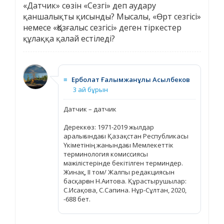
«Датчик» сөзін «Сезгі» деп аудару
қаншалықты қисынды? Мысалы, «Өрт сезгісі»
немесе «Қозғалыс сезгісі» деген тіркестер
құлаққа қалай естіледі?
≡
Ерболат Ғалымжанұлы Асылбеков
3 ай бұрын
Датчик – датчик
Дереккөз: 1971-2019 жылдар
аралығындағы Қазақстан Республикасы
Үкіметінің жанындағы Мемлекеттік
терминология комиссиясы
мәжілістерінде бекітілген терминдер.
Жинақ, ІІ том/ Жалпы редакциясын
басқарған Н.Аитова. Құрастырушылар:
С.Исақова, С.Сапина. Нұр-Сұлтан, 2020,
-688 бет.