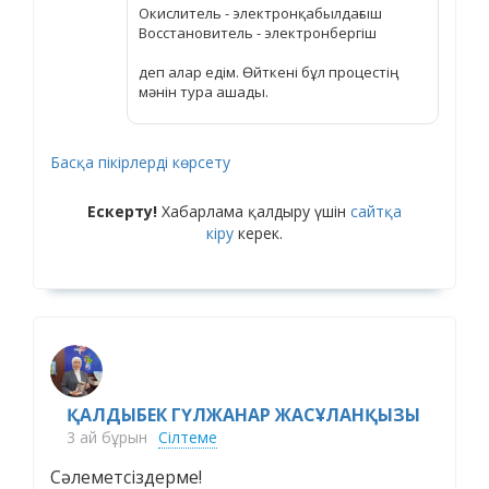
Окислитель - электронқабылдағыш
Восстановитель - электронбергіш
деп алар едім. Өйткені бұл процестің
мәнін тура ашады.
Басқа пікірлерді көрсету
Ескерту!
Хабарлама қалдыру үшін
сайтқа
кіру
керек.
ҚАЛДЫБЕК ГҮЛЖАНАР ЖАСҰЛАНҚЫЗЫ
3 ай бұрын
Сілтеме
Сәлеметсіздерме!