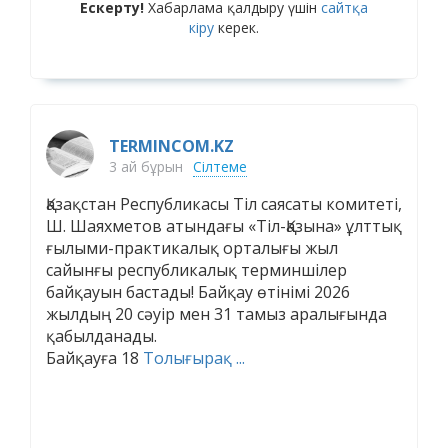
Ескерту!
Хабарлама қалдыру үшін
сайтқа
кіру
керек.
TERMINCOM.KZ
3 ай бұрын
Сілтеме
Қазақстан Республикасы Тіл саясаты комитеті,
Ш. Шаяхметов атындағы «Тіл-Қазына» ұлттық
ғылыми-практикалық орталығы жыл
сайынғы республикалық терминшілер
байқауын бастады! Байқау өтінімі 2026
жылдың 20 сәуір мен 31 тамыз аралығында
қабылданады.
Байқауға 18
Толығырақ ...