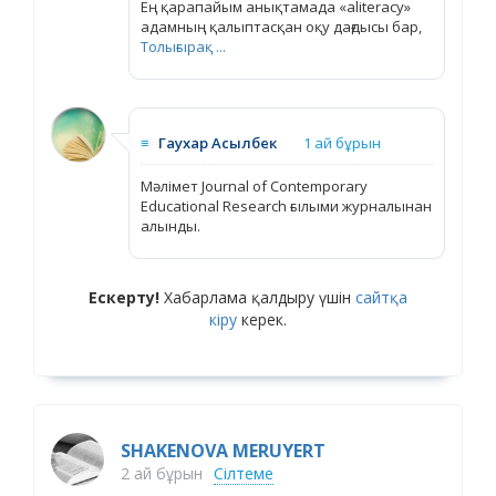
Ең қарапайым анықтамада «aliteracy»
адамның қалыптасқан оқу дағдысы бар,
Толығырақ ...
≡
Гаухар Асылбек
1 ай бұрын
Мәлімет Journal of Contemporary
Educational Research ғылыми журналынан
алынды.
Ескерту!
Хабарлама қалдыру үшін
сайтқа
кіру
керек.
SHAKENOVA MERUYERT
2 ай бұрын
Сілтеме