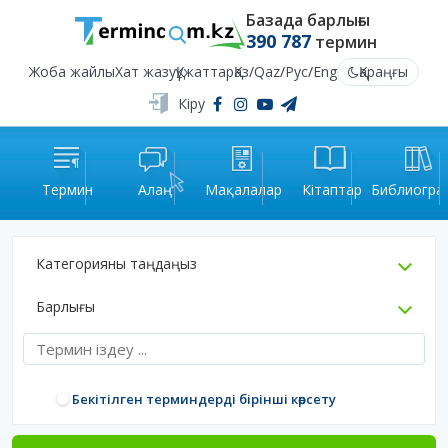
Базада барлығы
390 787
термин
Жоба жайлы
Хат жазу
Құжаттар
Қаз
/
Qaz
/
Рус
/
Eng
Қараңғы
Кіру
Термин
Алаң
Мақалалар
Кітаптар
Библиогра
Категорияны таңдаңыз
Барлығы
Бекітілген терминдерді бірінші көрсету