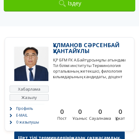
Іздеу
ҚҰЛМАНОВ СӘРСЕНБАЙ
ҚУАНТАЙҰЛЫ
ҚР БҒМ ҒК А.Байтұрсынұлы атындағы
Тіл білімі институты Терминология
орталығының жетекшісі, филология
ғылымдарының кандидаты, доцент
Хабарлама
Жазылу
Профиль
0
0
0
0
E-MAIL
Пост
Ұсыныс
Сауалнама
Құжат
0 жазылушы
Шет тілі терминдерінің қазақ сөзжасамдық,