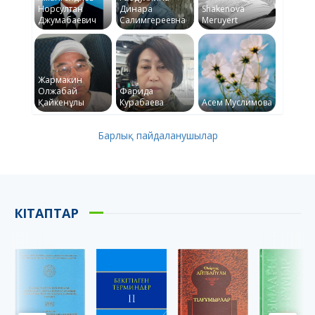
Норсултан
Динара
Shakenova
Джумабаевич
Салимгереевна
Meruyert
Жармакин
Олжабай
Фарида
Қайкенұлы
Курабаева
Асем Муслимова
Барлық пайдаланушылар
КІТАПТАР