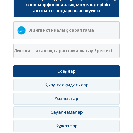
фономорфологиялық модельдерінің
автоматтандырылған жүйесі
Лингвистикалық сараптама
Лингвистикалық сараптама жасау Ережесі
Соңғылар
Қызу талқыдағылар
Ұсыныстар
Сауалнамалар
Құжаттар