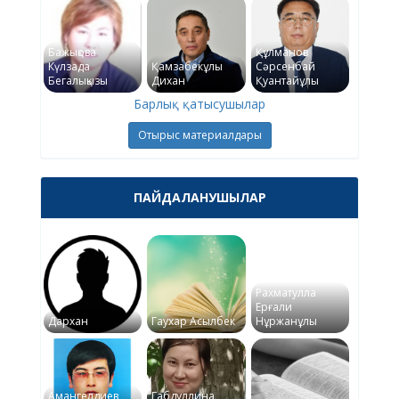
Бажықова
Құлманов
Күлзада
Қамзабекұлы
Сәрсенбай
Бегалықызы
Дихан
Қуантайұлы
Барлық қатысушылар
Отырыс материалдары
ПАЙДАЛАНУШЫЛАР
Рахматулла
Ерғали
Дархан
Гаухар Асылбек
Нұржанұлы
Амангелдиев
Габдуллина