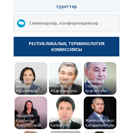
Суреттер
Семинарлар, конференциялар
РЕСПУБЛИКАЛЫҚ ТЕРМИНОЛОГИЯ
КОМИССИЯСЫ
Ақынбекова
Абдрахманов
Байменше
Динара
Сауытбек
Серікқали
Нұрғалиқызы
Абдрахманұлы
Ердіғалиұлы
Айдарбек
Қарлығаш
Әлісжан Сарқыт
Жұмағали Алмас
Жамалбекқызы
Қалымұлы
Қабдымәжитұлы