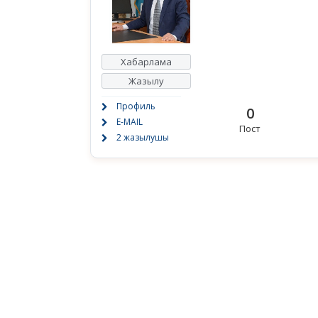
Хабарлама
Жазылу
Профиль
0
E-MAIL
Пост
2 жазылушы