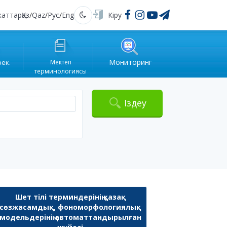
жаттар
Қаз
/
Qaz
/
Рус
/
Eng
Кіру
Қараңғы
Мониторинг
рек.
Мектеп
терминологиясы
Іздеу
Шет тілі терминдерінің қазақ
сөзжасамдық, фономорфологиялық
модельдерінің автоматтандырылған