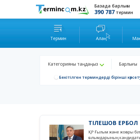
Базада барлығы
390 787
термин
Термин
Алаң
Ма
Категорияны таңдаңыз
Барлығы
Бекітілген терминдерді бірінші көрсет
ТІЛЕШОВ ЕРБОЛ
ҚР Ғылым және жоғары білі
ғылымдарының кандидат