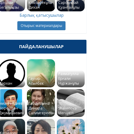
Күлзада
Қамзабекұлы
Сәрсенбай
Бегалықызы
Дихан
Қуантайұлы
Барлық қатысушылар
Отырыс материалдары
ПАЙДАЛАНУШЫЛАР
Рахматулла
Гаухар
Ерғали
Дархан
Асылбек
Нұржанұлы
Амангелдиев
Габдуллина
Норсултан
Динара
Shakenova
Джумабаевич
Салимгереевна
Meruyert
Жармакин