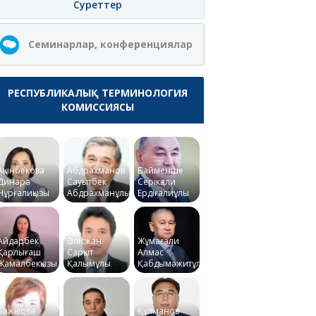
Суреттер
Семинарлар, конференциялар
РЕСПУБЛИКАЛЫҚ ТЕРМИНОЛОГИЯ
КОМИССИЯСЫ
Ақынбекова
Абдрахманов
Байменше
Динара
Сауытбек
Серікқали
Нұрғалиқызы
Абдрахманұлы
Ердіғалиұлы
Айдарбек
Әлісжан
Жұмағали
Қарлығаш
Сарқыт
Алмас
Жамалбекқызы
Қалымұлы
Қабдымәжитұлы
Бажықова
Құлманов