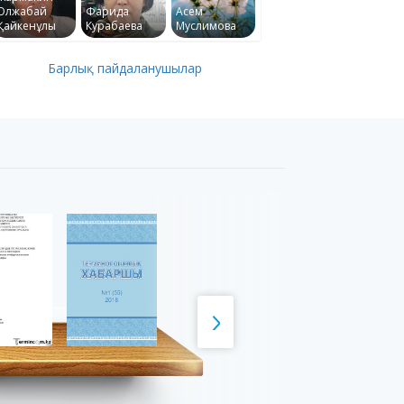
Олжабай
Фарида
Асем
Қайкенұлы
Курабаева
Муслимова
Барлық пайдаланушылар