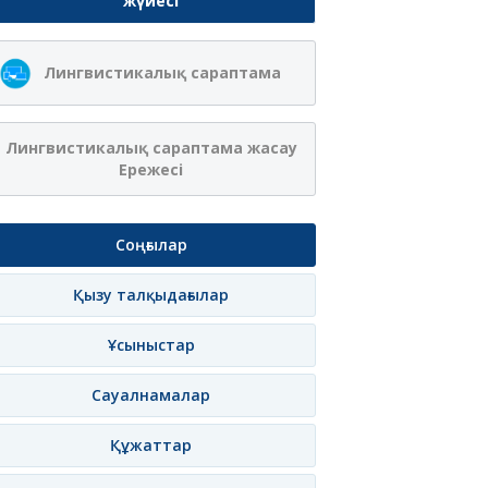
жүйесі
Лингвистикалық сараптама
Лингвистикалық сараптама жасау
Ережесі
Соңғылар
Қызу талқыдағылар
Ұсыныстар
Сауалнамалар
Құжаттар