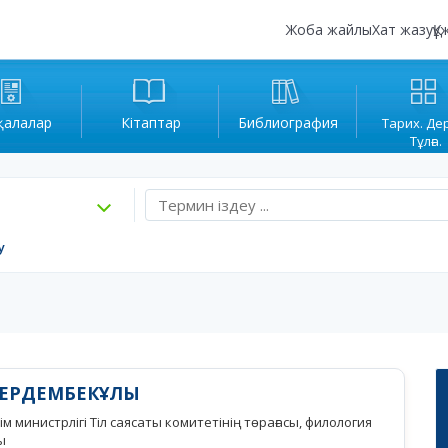
Жоба жайлы
Хат жазу
Құ
қалалар
Кітаптар
Библиография
Тарих. Де
Тұлға.
у
 ЕРДЕМБЕКҰЛЫ
м министрлігі Тіл саясаты комитетінің төрағасы, филология
ы