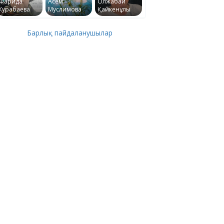
Фарида
Асем
Олжабай
Курабаева
Муслимова
Қайкенұлы
Барлық пайдаланушылар