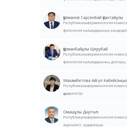
Құлманов Сәрсенбай Қуантайұлы
Республикалық терминология комис
филология ғылымдарының кандидат
Құрманбайұлы Шерубай
Республикалық терминология комис
филология ғылымдарының докторы,
Махамбетова Айгүл Көбейсінқы
Республикалық терминология комис
құқық магистрі
Омашұлы Дәуітәлі
Республикалық терминология комис
журналист, аудармашы