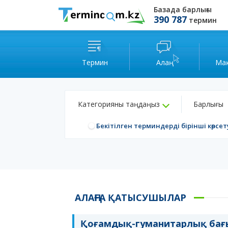
Базада барлығы
390 787
термин
Термин
Алаң
Ма
Категорияны таңдаңыз
Барлығы
Бекітілген терминдерді бірінші көрсет
АЛАҢҒА ҚАТЫСУШЫЛАР
Қоғамдық-гуманитарлық бағ