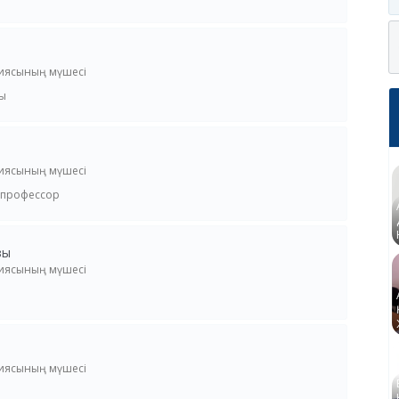
сиясының мүшесі
ы
сиясының мүшесі
 профессор
зы
сиясының мүшесі
сиясының мүшесі