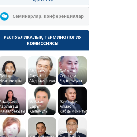
Семинарлар, конференциялар
РЕСПУБЛИКАЛЫҚ ТЕРМИНОЛОГИЯ
КОМИССИЯСЫ
Ақынбекова
Абдрахманов
Байменше
Динара
Сауытбек
Серікқали
Нұрғалиқызы
Абдрахманұлы
Ердіғалиұлы
Айдарбек
Әлісжан
Жұмағали
Қарлығаш
Сарқыт
Алмас
Жамалбекқызы
Қалымұлы
Қабдымәжитұлы
Бажықова
Құлманов
Күлзада
Қамзабекұлы
Сәрсенбай