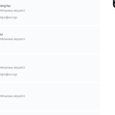
манұлы
сиясының мүшесі
 профессор
зы
сиясының мүшесі
сиясының мүшесі
 профессор
сиясының мүшесі