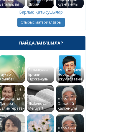
Бегалықызы
Дихан
Қуантайұлы
Барлық қатысушылар
Отырыс материалдары
ПАЙДАЛАНУШЫЛАР
Рахматулла
Амангелдиев
Гаухар
Ерғали
Норсултан
Асылбек
Нұржанұлы
Джумабаевич
Габдуллина
Жармакин
Динара
Shakenova
Олжабай
Салимгереевна
Meruyert
Қайкенұлы
Жармакин