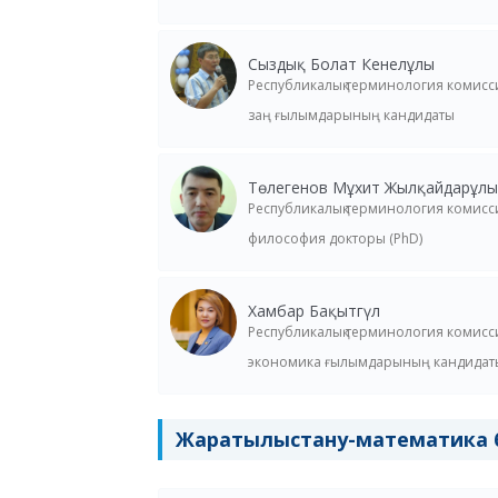
Сыздық Болат Кенелұлы
Республикалық терминология комис
заң ғылымдарының кандидаты
Төлегенов Мұхит Жылқайдарұлы
Республикалық терминология комис
философия докторы (PhD)
Хамбар Бақытгүл
Республикалық терминология комис
экономика ғылымдарының кандидат
Жаратылыстану-математика 