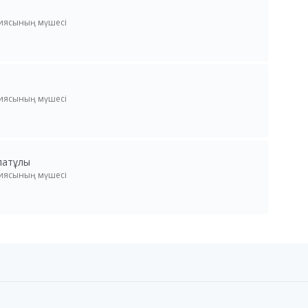
сиясының мүшесі
сиясының мүшесі
латұлы
сиясының мүшесі