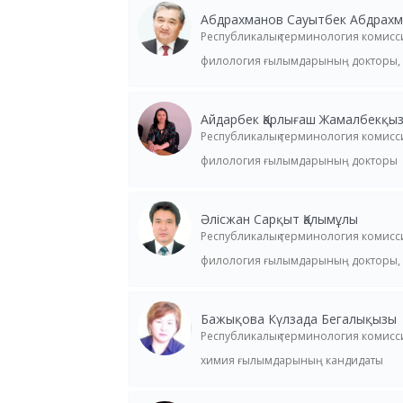
Абдрахманов Сауытбек Абдрах
Республикалық терминология комис
филология ғылымдарының докторы,
Айдарбек Қарлығаш Жамалбекқы
Республикалық терминология комис
филология ғылымдарының докторы
Әлісжан Сарқыт Қалымұлы
Республикалық терминология комис
филология ғылымдарының докторы,
Бажықова Күлзада Бегалықызы
Республикалық терминология комис
химия ғылымдарының кандидаты