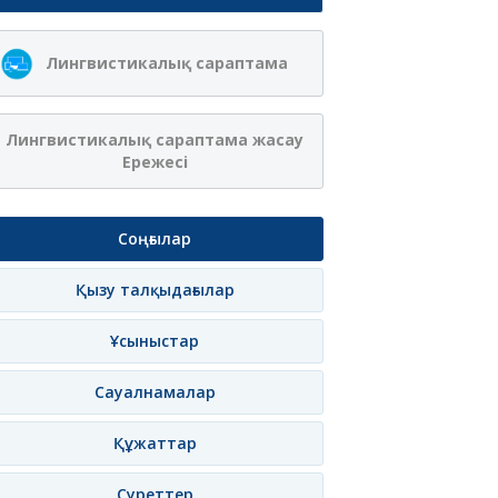
Лингвистикалық сараптама
Лингвистикалық сараптама жасау
Ережесі
Соңғылар
Қызу талқыдағылар
Ұсыныстар
Сауалнамалар
Құжаттар
Суреттер