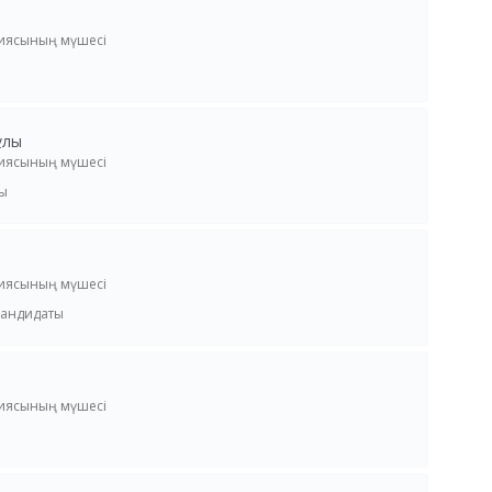
сиясының мүшесі
ы
ұлы
сиясының мүшесі
ы
сиясының мүшесі
кандидаты
сиясының мүшесі