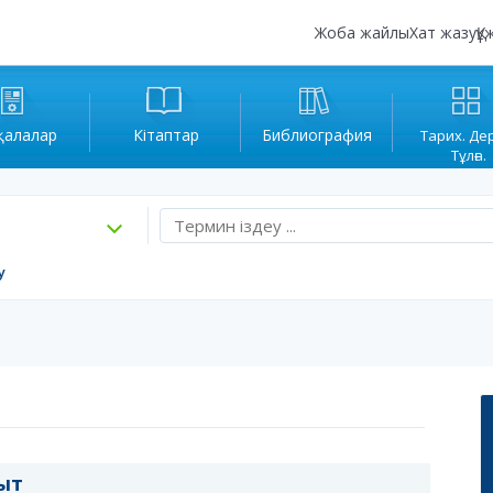
Жоба жайлы
Хат жазу
Құ
қалалар
Кітаптар
Библиография
Тарих. Де
Тұлға.
у
ыт