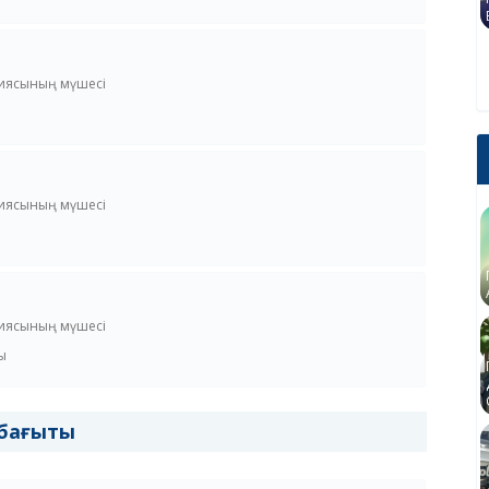
сиясының мүшесі
сиясының мүшесі
сиясының мүшесі
ы
бағыты