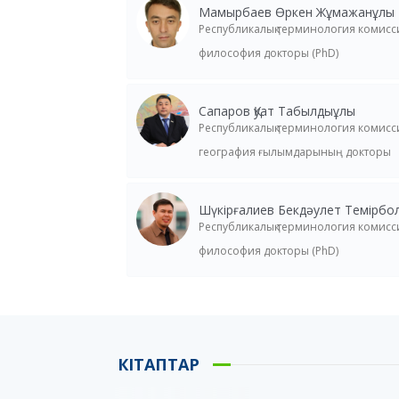
Мамырбаев Өркен Жұмажанұлы
Республикалық терминология комис
философия докторы (PhD)
Сапаров Қуат Табылдыұлы
Республикалық терминология комис
география ғылымдарының докторы
Шүкірғалиев Бекдәулет Темірбо
Республикалық терминология комис
философия докторы (PhD)
КІТАПТАР