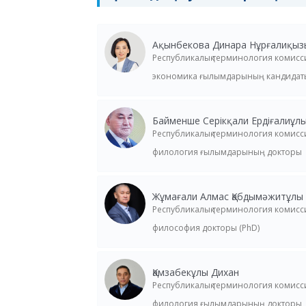
Ақынбекова Динара Нұрғалиқыз
Республикалық терминология комис
экономика ғылымдарының кандидат
Байменше Серікқали Ердіғалиұл
Республикалық терминология комис
филология ғылымдарының докторы
Жұмағали Алмас Қабдымәжитұлы
Республикалық терминология комис
философия докторы (PhD)
Қамзабекұлы Дихан
Республикалық терминология комис
филология ғылымдарының докторы