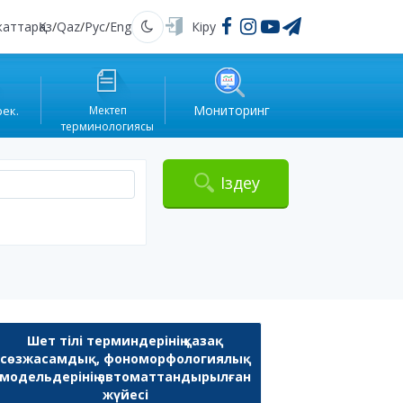
жаттар
Қаз
/
Qaz
/
Рус
/
Eng
Кіру
Қараңғы
Мониторинг
рек.
Мектеп
терминологиясы
Іздеу
Шет тілі терминдерінің қазақ
сөзжасамдық, фономорфологиялық
модельдерінің автоматтандырылған
жүйесі