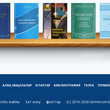
АЛАҢ
МАҚАЛАЛАР
КІТАПТАР
БИБЛИОГРАФИЯ
ТҰЛҒА
ТЕРМИ
Жоба жайлы
Хат жазу
Құжаттар
(C) 2016-2026 termincom.k