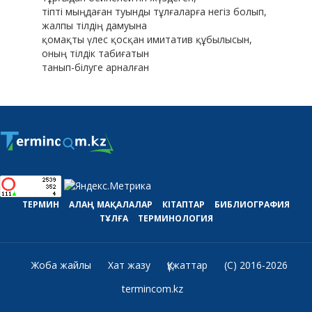
тіпті мыңдаған туынды тұлғаларға негіз болып,
жалпы тілдің дамуына
қомақты үлес қосқан имитатив құбылысын,
оның тілдік табиғатын
танып-білуге арналған
ТЕРМИН
АЛАҢ
МАҚАЛАЛАР
КІТАПТАР
БИБЛИОГРАФИЯ
ТҰЛҒА
ТЕРМИНОЛОГИЯ
Жоба жайлы
Хат жазу
Құжаттар
(C) 2016-2026
termincom.kz