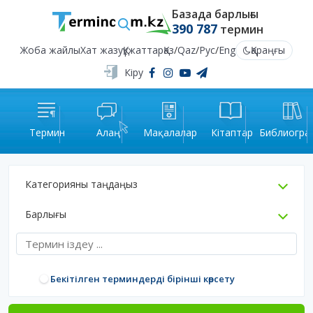
Базада барлығы
390 787
термин
Жоба жайлы
Хат жазу
Құжаттар
Қаз
/
Qaz
/
Рус
/
Eng
Қараңғы
Кіру
Термин
Алаң
Мақалалар
Кітаптар
Библиогра
Категорияны таңдаңыз
Барлығы
Бекітілген терминдерді бірінші көрсету