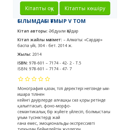
Кітапты оқу
Кітапты көшіру
ҒЫЛЫМДАҒЫ ҒҰМЫР V ТОМ
Кітап авторы:
Әбдуәли Қайдар
Кітап жайлы мәлімет:
– Алматы: «Сардар»
баспа үйі, 304 - бет. 2014 ж.
Жылы:
2014
ISBN:
978-601 – 7174 - 42- 2 - Т.5
ISBN:
978-601 – 7174 - 47- 7
Монография қазақ тілі деректері негізінде ым-
ишара тілінен
кейінгі дәуірлерде алғашқы сөз қоры ретінде
қалыптасып, фоно-морфо-
семантикалық бір жүйеге үйлесіп, болмыстағы
ұғым-түсініктерді жай
ғана емес, эмоциональды-экспрессивті
тұрғыдан бейнелейтін жүздеген,