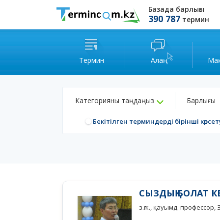
Базада барлығы
390 787
термин
Термин
Алаң
Ма
Категорияны таңдаңыз
Барлығы
Бекітілген терминдерді бірінші көрсет
СЫЗДЫҚ БОЛАТ 
з.ғ.к., қауымд. профессо