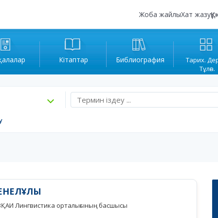
Жоба жайлы
Хат жазу
Құ
қалалар
Кітаптар
Библиография
Тарих. Де
Тұлға.
у
КЕНЕЛҰЛЫ
р, ЗҚАИ Лингвистика орталығының басшысы