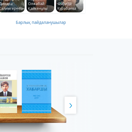
Динара
Олжабай
Фарида
Салимгереевна
Қайкенұлы
Курабаева
Барлық пайдаланушылар