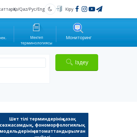
жаттар
Қаз
/
Qaz
/
Рус
/
Eng
Кіру
Қараңғы
Мониторинг
рек.
Мектеп
терминологиясы
Іздеу
Шет тілі терминдерінің қазақ
сөзжасамдық, фономорфологиялық
модельдерінің автоматтандырылған