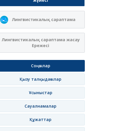
жүйесі
Лингвистикалық сараптама
Лингвистикалық сараптама жасау
Ережесі
Соңғылар
Қызу талқыдағылар
Ұсыныстар
Сауалнамалар
Құжаттар