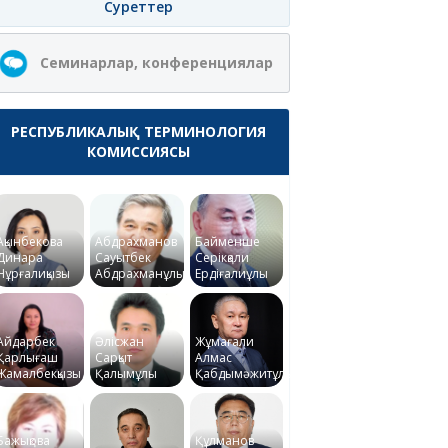
Суреттер
Семинарлар, конференциялар
РЕСПУБЛИКАЛЫҚ ТЕРМИНОЛОГИЯ
КОМИССИЯСЫ
Ақынбекова
Абдрахманов
Байменше
Динара
Сауытбек
Серікқали
Нұрғалиқызы
Абдрахманұлы
Ердіғалиұлы
Айдарбек
Әлісжан
Жұмағали
Қарлығаш
Сарқыт
Алмас
Жамалбекқызы
Қалымұлы
Қабдымәжитұлы
Бажықова
Құлманов