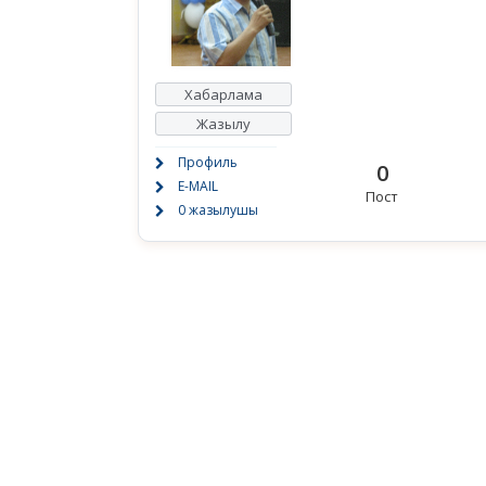
Хабарлама
Жазылу
Профиль
0
E-MAIL
Пост
0 жазылушы