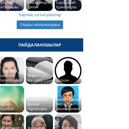
Күлзада
Қамзабекұлы
Сәрсенбай
Бегалықызы
Дихан
Қуантайұлы
Барлық қатысушылар
Отырыс материалдары
ПАЙДАЛАНУШЫЛАР
Gulzhaina
Shakenova
Duisenbayeva
Meruyert
Дархан
Рахматулла
Амангелдиев
Гаухар
Ерғали
Норсултан
Асылбек
Нұржанұлы
Джумабаевич
Габдуллина
Жармакин