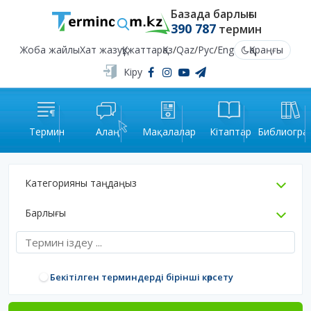
Базада барлығы
390 787
термин
Жоба жайлы
Хат жазу
Құжаттар
Қаз
/
Qaz
/
Рус
/
Eng
Қараңғы
Кіру
Термин
Алаң
Мақалалар
Кітаптар
Библиогра
Категорияны таңдаңыз
Барлығы
Бекітілген терминдерді бірінші көрсету