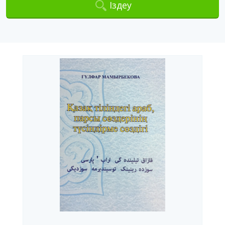
Іздеу