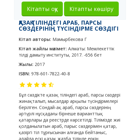
Кітапты оқу
Кітапты көшіру
ҚАЗАҚ ТІЛІНДЕГІ АРАБ, ПАРСЫ
СӨЗДЕРІНІҢ ТҮСІНДІРМЕ СӨЗДІГІ
Кітап авторы:
Мамырбекова Г
Кітап жайлы мәлімет:
Алматы: Мемлекеттік
тілді дамыту институты, 2017. -656 бет
Жылы:
2017
ISBN:
978-601-7822-40-8
Бұл сөздікте қазақ тіліндегі араб, парсы сөздері
жинақталып, мысалдар арқылы түсіндірмелері
берілген. Сондай-ақ араб, парсы сөздерінің
әртүрлі нұсқадағы бірнеше варианттық
қатарлары да реестрде көрсетілді. Тілімізде жиі
қолданылатын араб, парыс сөздерімен қатар,
қазіргі тіл тұрғысынан алғанда бейтаныс,
алайда ескі қазақ жазба тілінде еркін