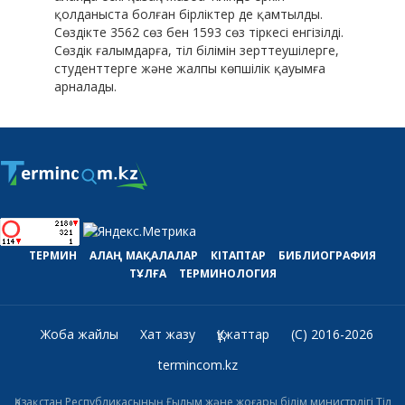
қолданыста болған бірліктер де қамтылды.
Сөздікте 3562 сөз бен 1593 сөз тіркесі енгізілді.
Сөздік ғалымдарға, тіл білімін зерттеушілерге,
студенттерге және жалпы көпшілік қауымға
арналады.
ТЕРМИН
АЛАҢ
МАҚАЛАЛАР
КІТАПТАР
БИБЛИОГРАФИЯ
ТҰЛҒА
ТЕРМИНОЛОГИЯ
Жоба жайлы
Хат жазу
Құжаттар
(C) 2016-2026
termincom.kz
Қазақстан Республикасының Ғылым және жоғары білім министрлігі Тіл