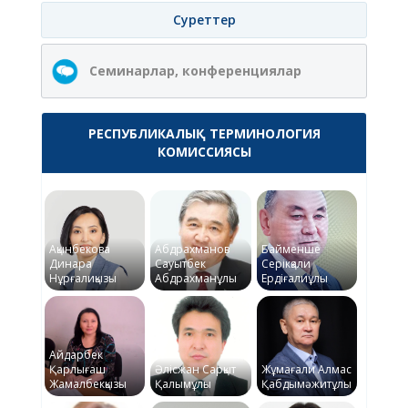
Суреттер
Семинарлар, конференциялар
РЕСПУБЛИКАЛЫҚ ТЕРМИНОЛОГИЯ
КОМИССИЯСЫ
Ақынбекова
Абдрахманов
Байменше
Динара
Сауытбек
Серікқали
Нұрғалиқызы
Абдрахманұлы
Ердіғалиұлы
Айдарбек
Қарлығаш
Әлісжан Сарқыт
Жұмағали Алмас
Жамалбекқызы
Қалымұлы
Қабдымәжитұлы