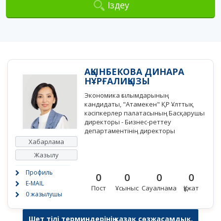
Іздеу
АҚЫНБЕКОВА ДИНАРА
НҰРҒАЛИҚЫЗЫ
Экономика ғылымдарының
кандидаты, "Атамекен" ҚР Ұлттық
кәсіпкерлер палатасының Басқарушы
директоры - Бизнес-реттеу
департаментінің директоры
Хабарлама
Жазылу
Профиль
0
0
0
0
E-MAIL
Пост
Ұсыныс
Сауалнама
Құжат
0 жазылушы
Шет тілі терминдерінің қазақ сөзжасамдық,