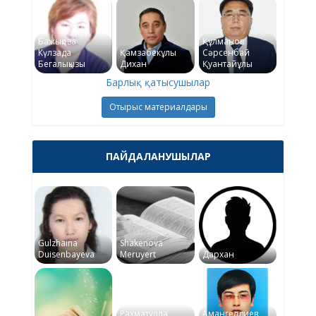
Бажықова
Құлманов
Күлзада
Қамзабекұлы
Сәрсенбай
Бегалықызы
Дихан
Қуантайұлы
Барлық қатысушылар
Отырыс материалдары
ПАЙДАЛАНУШЫЛАР
Gulzhaina
Shakenova
Duisenbayeva
Meruyert
Дархан
Рахматулла
Амангелдиев