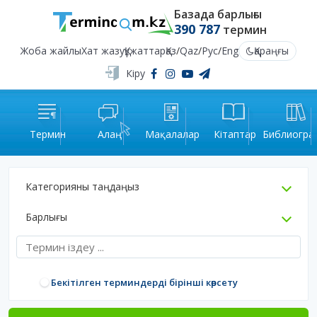
Базада барлығы
390 787
термин
Жоба жайлы
Хат жазу
Құжаттар
Қаз
/
Qaz
/
Рус
/
Eng
Қараңғы
Кіру
Термин
Алаң
Мақалалар
Кітаптар
Библиогра
Категорияны таңдаңыз
Барлығы
Бекітілген терминдерді бірінші көрсету