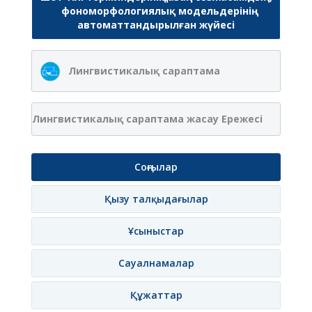
фономорфологиялық модельдерінің
автоматтандырылған жүйесі
Лингвистикалық сараптама
Лингвистикалық сараптама жасау Ережесі
Соңғылар
Қызу талқыдағылар
Ұсыныстар
Сауалнамалар
Құжаттар