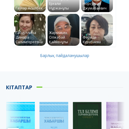
Ерғали
Норсултан
Гаухар Асылбек
Нұржанұлы
Джумабаевич
Габдуллина
Жармакин
Динара
Олжабай
Фарида
Салимгереевна
Қайкенұлы
Курабаева
Барлық пайдаланушылар
КІТАПТАР