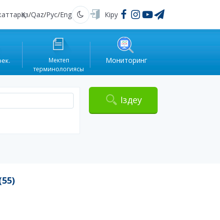
жаттар
Қаз
/
Qaz
/
Рус
/
Eng
Кіру
Қараңғы
Мониторинг
рек.
Мектеп
терминологиясы
Іздеу
55)