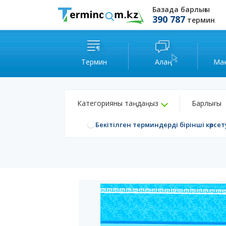
Базада барлығы
390 787
термин
Термин
Алаң
Ма
Категорияны таңдаңыз
Барлығы
Бекітілген терминдерді бірінші көрсет