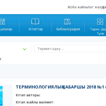
Жоба жайлы
Хат жазу
Құ
қалалар
Кітаптар
Библиография
Тарих. Де
Тұлға.
у
ТЕРМИНОЛОГИЯЛЫҚ ХАБАРШЫ 2018 №1 (
Кітап авторы:
Кітап жайлы мәлімет: