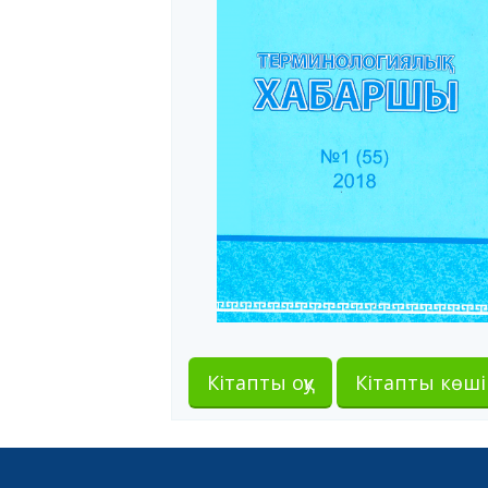
Кітапты оқу
Кітапты көші