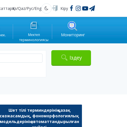
жаттар
Қаз
/
Qaz
/
Рус
/
Eng
Кіру
Қараңғы
Мониторинг
рек.
Мектеп
терминологиясы
Іздеу
Шет тілі терминдерінің қазақ
сөзжасамдық, фономорфологиялық
модельдерінің автоматтандырылған