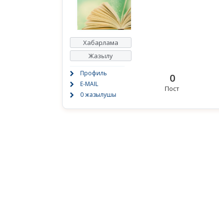
Хабарлама
Жазылу
Профиль
0
E-MAIL
Пост
0 жазылушы