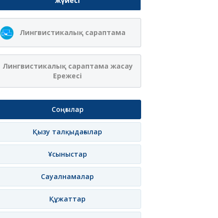
жүйесі
Лингвистикалық сараптама
Лингвистикалық сараптама жасау
Ережесі
Соңғылар
Қызу талқыдағылар
Ұсыныстар
Сауалнамалар
Құжаттар