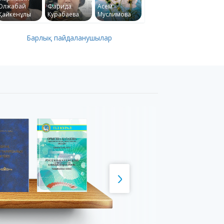
Олжабай
Фарида
Асем
Қайкенұлы
Курабаева
Муслимова
Барлық пайдаланушылар