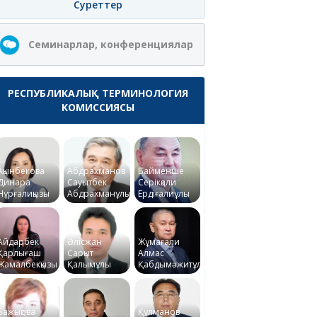
Суреттер
Семинарлар, конференциялар
РЕСПУБЛИКАЛЫҚ ТЕРМИНОЛОГИЯ
КОМИССИЯСЫ
Ақынбекова
Абдрахманов
Байменше
Динара
Сауытбек
Серікқали
Нұрғалиқызы
Абдрахманұлы
Ердіғалиұлы
Айдарбек
Әлісжан
Жұмағали
Қарлығаш
Сарқыт
Алмас
Жамалбекқызы
Қалымұлы
Қабдымәжитұлы
Бажықова
Құлманов