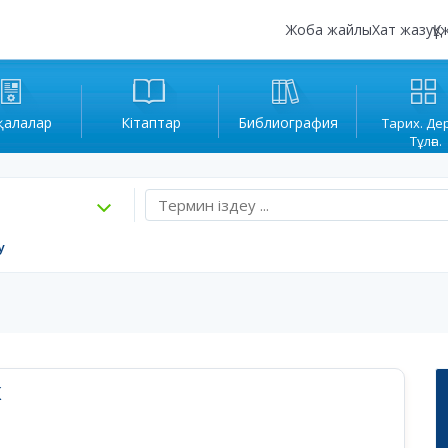
Жоба жайлы
Хат жазу
Құ
қалалар
Кітаптар
Библиография
Тарих. Де
Тұлға.
у
К