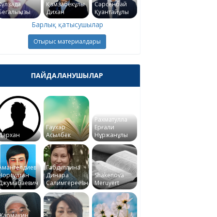
Күлзада
Қамзабекұлы
Сәрсенбай
Бегалықызы
Дихан
Қуантайұлы
Барлық қатысушылар
Отырыс материалдары
ПАЙДАЛАНУШЫЛАР
Рахматулла
Гаухар
Ерғали
Дархан
Асылбек
Нұржанұлы
Амангелдиев
Габдуллина
Норсултан
Динара
Shakenova
Джумабаевич
Салимгереевна
Meruyert
Жармакин