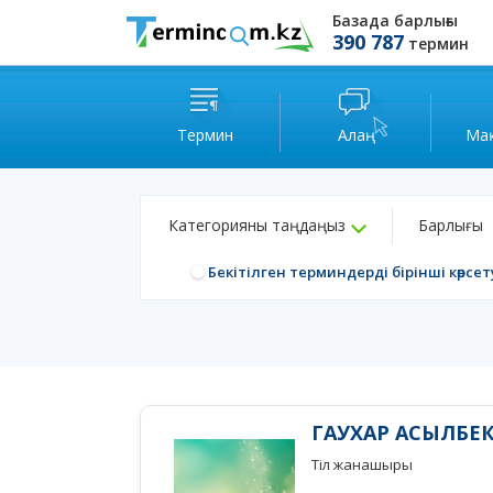
Базада барлығы
390 787
термин
Термин
Алаң
Ма
Категорияны таңдаңыз
Барлығы
Бекітілген терминдерді бірінші көрсет
ГАУХАР АСЫЛБЕ
Тіл жанашыры