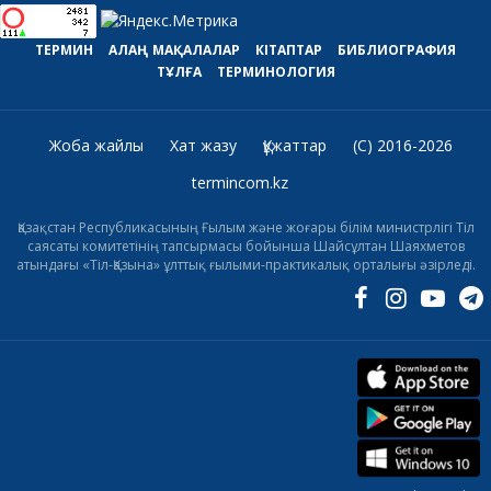
ТЕРМИН
АЛАҢ
МАҚАЛАЛАР
КІТАПТАР
БИБЛИОГРАФИЯ
ТҰЛҒА
ТЕРМИНОЛОГИЯ
Жоба жайлы
Хат жазу
Құжаттар
(C) 2016-2026
termincom.kz
Қазақстан Республикасының Ғылым және жоғары білім министрлігі Тіл
саясаты комитетінің тапсырмасы бойынша Шайсұлтан Шаяхметов
атындағы «Тіл-Қазына» ұлттық ғылыми-практикалық орталығы әзірледі.