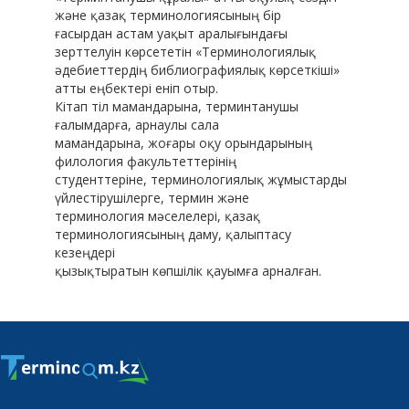
және қазақ терминологиясының бір
ғасырдан астам уақыт аралығындағы
зерттелуін көрсететін «Терминологиялық
әдебиеттердің библиографиялық көрсеткіші»
атты еңбектері еніп отыр.
Кітап тіл мамандарына, терминтанушы
ғалымдарға, арнаулы сала
мамандарына, жоғары оқу орындарының
филология факультеттерінің
студенттеріне, терминологиялық жұмыстарды
үйлестірушілерге, термин және
терминология мәселелері, қазақ
терминологиясының даму, қалыптасу
кезеңдері
қызықтыратын көпшілік қауымға арналған.