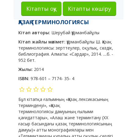
Кітапты оқу
Кітапты көшіру
ҚАЗАҚ ТЕРМИНОЛОГИЯСЫ
Кітап авторы:
Шерубай Құрманбайұлы
Кітап жайлы мәлімет:
Құрманбайұлы Ш. Қазақ
терминологиясы: зерттеулер, оқулық, сөздік,
библиография. Алматы: «Сардар», 2014. ....б. -
952 бет.
Жылы:
2014
ISBN:
978-601 – 7174- 35- 4
Бұл кітапқа ғалымның «Қазақ лексикасының
терминденуі», «Қазақ
терминологиясы дамуының ғылыми
қағидаттары», «Алаш және терминтану (ХХ
ғасыр басындағы қазақ терминологиясының
дамуы)» атты монографиялары мен
«Терминтанушы құралы» атты оқулық-сөздігі