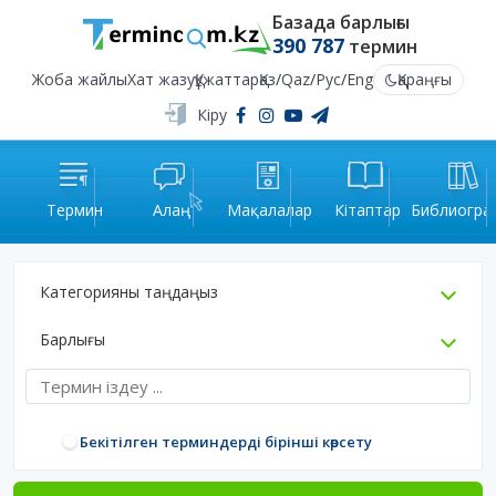
Базада барлығы
390 787
термин
Жоба жайлы
Хат жазу
Құжаттар
Қаз
/
Qaz
/
Рус
/
Eng
Қараңғы
Кіру
Термин
Алаң
Мақалалар
Кітаптар
Библиогра
Категорияны таңдаңыз
Барлығы
Бекітілген терминдерді бірінші көрсету