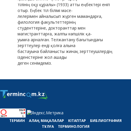
тілінің оқу құралы» (1933) атты еңбектері еніп
отыр. Еңбек тіл білімі мəсе-
лелерімен айналысып жүрген мамандарға,
филология факультеттерінің
студенттеріне, докторанттар мен
магистранттарға, жалпы көпшілік қа-
уымға арналған. Телжантану бағытындағы
зерттеулер енді қолға алына
бастауына байланысты жинақ зерттеушілердің
ізденістеріне жол ашады
деген сенімдеміз.
ТЕРМИН
АЛАҢ
МАҚАЛАЛАР
КІТАПТАР
БИБЛИОГРАФИЯ
ТҰЛҒА
ТЕРМИНОЛОГИЯ