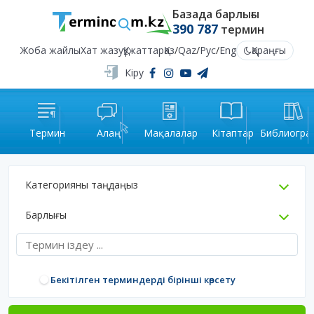
Базада барлығы
390 787
термин
Жоба жайлы
Хат жазу
Құжаттар
Қаз
/
Qaz
/
Рус
/
Eng
Қараңғы
Кіру
Термин
Алаң
Мақалалар
Кітаптар
Библиогра
Категорияны таңдаңыз
Барлығы
Бекітілген терминдерді бірінші көрсету