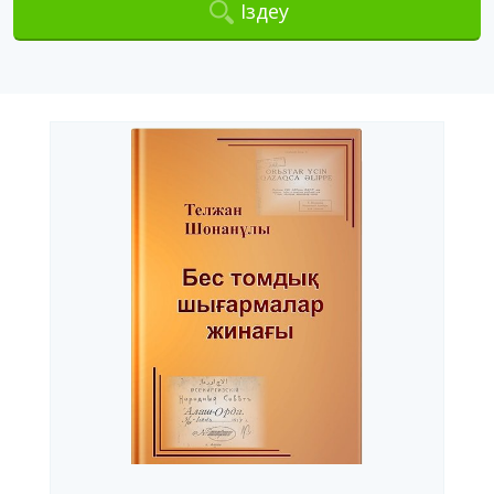
Іздеу