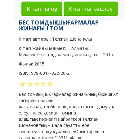
Кітапты оқу
Кітапты көшіру
БЕС ТОМДЫҚ ШЫҒАРМАЛАР
ЖИНАҒЫ I ТОМ
Кітап авторы:
Телжан Шонанұлы
Кітап жайлы мәлімет:
– Алматы: –
Мемлекеттік тілді дамыту институты. – 2015.
Жылы:
2015
ISBN:
978-601-7822-26-2
Бес томдық шығармалар жинағының бірінші ХХ
ғасырдың басын-
дағы қазақ тіл білімінің қалыптасып, дамуына
елеулі үлес қосқан томына
алаштың көрнекті қайраткері Телжан
Шонановтың «Шала сауатты ере-
сектер үшін оқу құралы», «Орыстар үшін
қазақша əліппе» (1931), «Қазақ