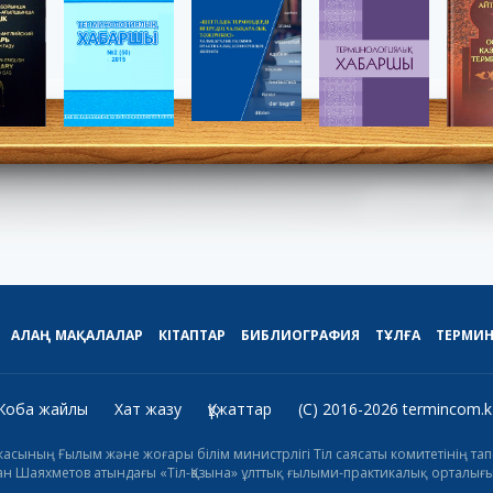
АЛАҢ
МАҚАЛАЛАР
КІТАПТАР
БИБЛИОГРАФИЯ
ТҰЛҒА
ТЕРМИ
Жоба жайлы
Хат жазу
Құжаттар
(C) 2016-2026 termincom.k
икасының Ғылым және жоғары білім министрлігі Тіл саясаты комитетінің 
н Шаяхметов атындағы «Тіл-Қазына» ұлттық ғылыми-практикалық орталығы 