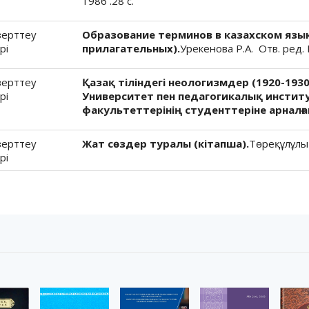
1986 .28 с.
зерттеу
Образование терминов в казахском язы
рі
прилагательных).
Урекенова Р.А. Отв. ред. 
зерттеу
Қазақ тіліндегі неологизмдер (1920-19
рі
Университет пен педагогикалық инсти
факультеттерінің студенттеріне арналға
зерттеу
Жат сөздер туралы (кітапша).
Төреқұлұлы 
рі