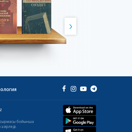
НОЛОГИЯ
z
тапсырмасы бойынша
әзірледі.