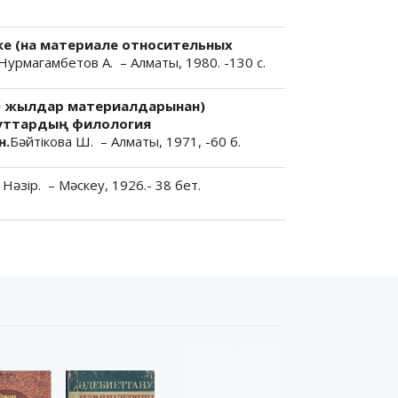
ке (на материале относительных
Нурмагамбетов А. – Алматы, 1980. -130 с.
30 жылдар материалдарынан)
туттардың филология
н.
Бәйтікова Ш. – Алматы, 1971, -60 б.
Нәзір. – Мәскеу, 1926.- 38 бет.