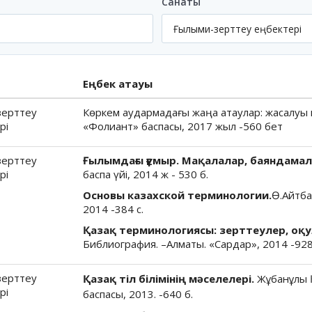
Санаты
Еңбек атауы
зерттеу
Көркем аудармадағы жаңа атаулар: жасалуы
рі
«Фолиант» баспасы, 2017 жыл -560 бет
зерттеу
Ғылымдағы ғұмыр. Мақалалар, баяндамал
рі
баспа үйі, 2014 ж - 530 б.
Основы казахской терминологии.
Ө.Айтба
2014 -384 с.
Қазақ терминологиясы: зерттеулер, оқул
Библиография. –Алматы. «Сардар», 2014 -928
зерттеу
Қазақ тіл білімінің мәселелері.
Жұбанұлы Қ.
рі
баспасы, 2013. -640 б.