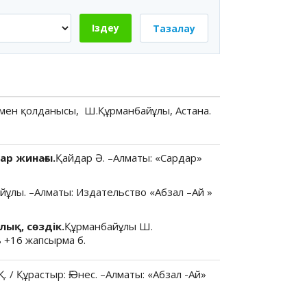
Іздеу
Тазалау
 мен қолданысы, Ш.Құрманбайұлы, Астана.
ар жинағы.
Қайдар Ә. –Алматы: «Сардар»
йұлы. –Алматы: Издательство «Абзал –Ай »
ық, сөздік.
Құрманбайұлы Ш.
 +16 жапсырма б.
 / Құрастыр: Ғ.Әнес. –Алматы: «Абзал -Ай»