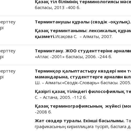
Қазақ тіл білімінің терминологиясы мәсе
баспасы, 2013 -400 б.
зерттеу
Терминтанушы құралы (сөздік -оқулық).
рі
Қазақ терминтанымы: лексикалық құрам
қызметі.
Исақова С. – Алматы, 2007.
зерттеу
Терминтану. ЖОО студенттеріне арналға
рі
«Атлас -2001» баспасы, 2006. -244 б.
зерттеу
Терминқор қалыптастыру көздері мен т
рі
мамандарына, студенттерге арналған ғыл
Ш. – Алматы:«Сөздік-Словарь» баспасы. 2005.
Қазіргі қазақ тіліндегі философиялық т
С. – Астана, 2005. -112 б.
Қазақ терминографиясының жүйесі (мо
-2008 б.
Жат сөздер туралы. Екінші басылымы.
Тө
графикасының кириллицаға түсіріп, баспаға 