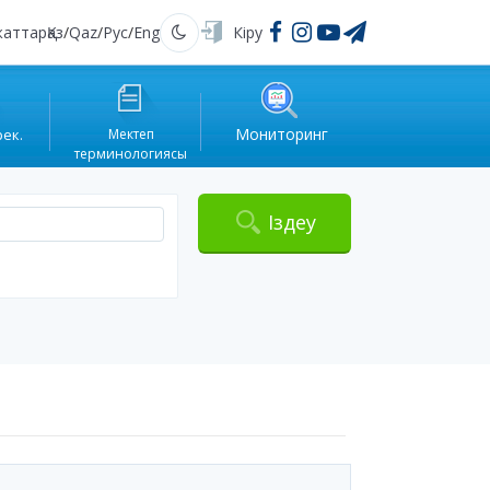
жаттар
Қаз
/
Qaz
/
Рус
/
Eng
Кіру
Қараңғы
Мониторинг
рек.
Мектеп
терминологиясы
Іздеу