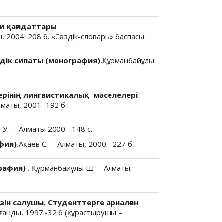
и қағидаттары
 2004. 208 б. «Сөздік-словарь» баспасы.
ік сипаты (монография).
Құрманбайұлы
ерінің лингвистикалық мәселелері
лматы, 2001.-192 б.
 У. – Алматы 2000. -148 с.
фия).
Ақаев С. – Алматы, 2000. -227 б.
рафия) .
Құрманбайұлы Ш. – Алматы:
зін салушы. Студенттерге арналған
ғанды, 1997.-32 б (құрастырушы –