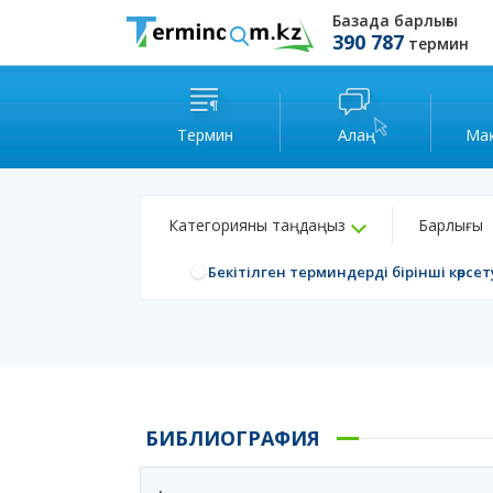
Базада барлығы
390 787
термин
Термин
Алаң
Ма
Категорияны таңдаңыз
Барлығы
Бекітілген терминдерді бірінші көрсет
БИБЛИОГРАФИЯ