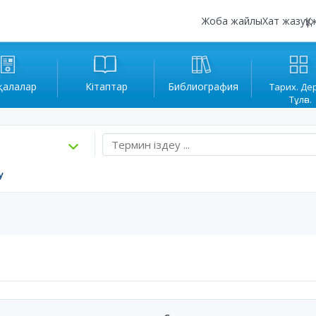
Жоба жайлы
Хат жазу
Құ
қалалар
Кітаптар
Библиография
Тарих. Де
Тұлға.
у