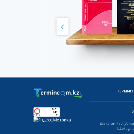
ТЕРМИН
Қазақстан Республ
Шайсұлта