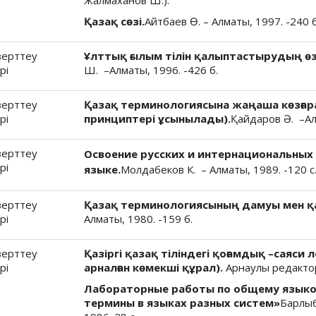
Жалмаханов Ш.).
Қазақ сөзі.
Айтбаев Ө. – Алматы, 1997. -240 б
зерттеу
Ұлттық ғылым тілін қалыптастырудың өз
рі
Ш. –Алматы, 1996. -426 б.
зерттеу
Қазақ терминологиясына жаңаша көзғар
рі
принциптері ұсынылады).
Қайдаров Ә. –Ал
зерттеу
Освоение русских и интернациональных
рі
языке.
Молдабеков К. – Алматы, 1989. -120 с
зерттеу
Қазақ терминологиясының дамуы мен қ
рі
Алматы, 1980. -159 б.
зерттеу
Қазіргі қазақ тіліндегі қоғамдық –саяси
рі
арналған көмекші құрал).
Арнаулы редактор
Лабораторные работы по общему языко
термины в языках разных систем»
Барлыб