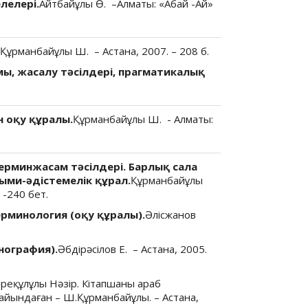
лелері.
Айтбайұлы Ө. –Алматы: «Абай -Ай»
Құрманбайұлы Ш. – Астана, 2007. – 208 б.
ы, жасалу тәсілдері, прагматикалық
н оқу құралы.
Құрманбайұлы Ш. - Алматы:
ерминжасам тәсілдері. Барлық сала
ыми-әдістемелік құрал.
Құрманбайұлы
 -240 бет.
ерминология (оқу құралы).
Әлісжанов
нография).
Әбдірәсілов Е. – Астана, 2005.
реқұлұлы Нәзір. Кітапшаны араб
дайындаған – Ш.Құрманбайұлы. – Астана,