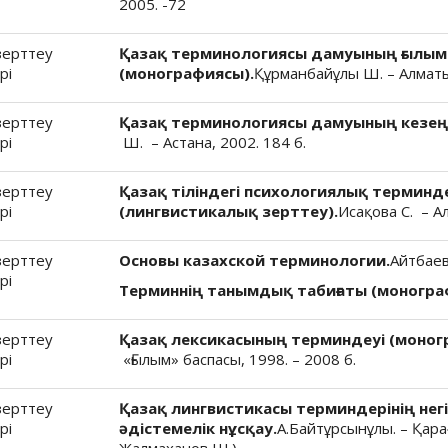
2005. -72
зерттеу
Қазақ терминологиясы дамуының ғылым
рі
(монографиясы).
Құрманбайұлы Ш. – Алматы,
зерттеу
Қазақ терминологиясы дамуының кезеңд
рі
Ш. – Астана, 2002. 184 б.
зерттеу
Қазақ тіліндегі психологиялық терминд
рі
(лингвистикалық зерттеу).
Исақова С. – А
зерттеу
Основы казахской терминологии.
Айтбаев
рі
Терминнің танымдық табиғаты (моногра
зерттеу
Қазақ лексикасының терминдеуі (моног
рі
«Ғылым» баспасы, 1998. – 2008 б.
зерттеу
Қазақ лингвистикасы терминдерінің негі
рі
әдістемелік нұсқау.
А.Байтұрсынұлы. – Қара