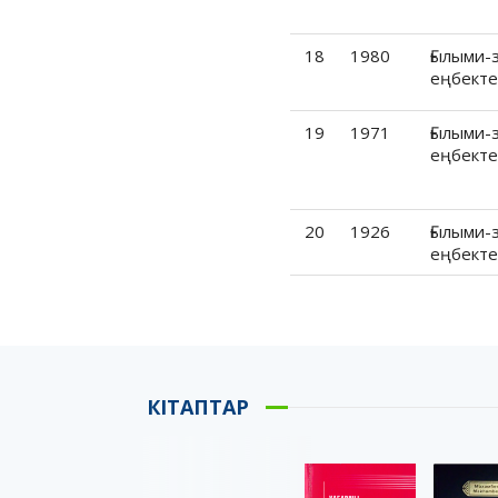
1958
1955
18
1980
Ғылыми-
1950
еңбекте
1948
19
1971
Ғылыми-
1941
еңбекте
1937
1936
20
1926
Ғылыми-
1935
еңбекте
1931
1927
1926
1925
1923
КІТАПТАР