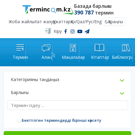
Базада барлығы
390 787
термин
Жоба жайлы
Хат жазу
Құжаттар
Қаз
/
Qaz
/
Рус
/
Eng
Қараңғы
Кіру
Термин
Алаң
Мақалалар
Кітаптар
Библиогра
Категорияны таңдаңыз
Барлығы
Бекітілген терминдерді бірінші көрсету