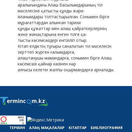
аралығындағы Алаш басылымдарының тіл
мәселесіне қатысты құнды жари-
яланымдары топтастырылған. Сонымен бірге
мұрағаттардан алынған тарихи
құнды құжаттар мен алаш қайраткерлерінің
жеке жинақтарына енген тілге қа-
тысты көсемсөздері енгізіліп отыр.
Кітап елдіктің тұғыры саналатын тіл мәселесін
зерттеп жүрген ғалымдарға,
алаштанушы мамандарға, сонымен бірге Алаш
көсемсөзі қайнар көзінен нәр
алғысы келетін жалпы оқырмандарға арналады.
ТЕРМИН
АЛАҢ
МАҚАЛАЛАР
КІТАПТАР
БИБЛИОГРАФИЯ