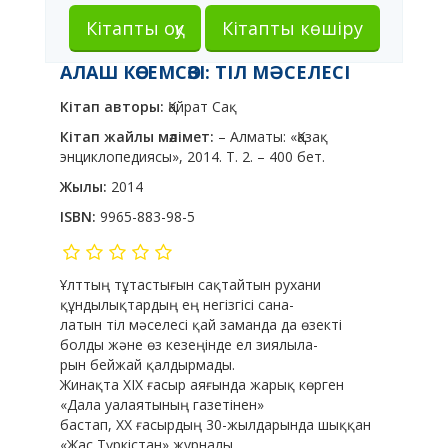
Кітапты оқу
Кітапты көшіру
АЛАШ КӨСЕМСӨЗІ: ТІЛ МӘСЕЛЕСІ
Кітап авторы:
Қайрат Сақ
Кітап жайлы мәлімет:
– Алматы: «Қазақ
энциклопедиясы», 2014. Т. 2. – 400 бет.
Жылы:
2014
ISBN:
9965-883-98-5
Ұлттың тұтастығын сақтайтын рухани
құндылықтардың ең негізгісі сана-
латын тіл мәселесі қай заманда да өзекті
болды және өз кезеңінде ел зиялыла-
рын бейжай қалдырмады.
Жинақта ХІХ ғасыр аяғында жарық көрген
«Дала уалаятының газетінен»
бастап, ХХ ғасырдың 30-жылдарында шыққан
«Жас Түркістан» журналы