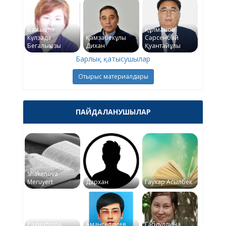
Бажықова
Құлманов
Күлзада
Қамзабекұлы
Сәрсенбай
Бегалықызы
Дихан
Қуантайұлы
Барлық қатысушылар
Отырыс материалдары
ПАЙДАЛАНУШЫЛАР
Shakenova
Meruyert
Дархан
Гаухар Асылбек
Рахматулла
Амангелдиев
Габдуллина