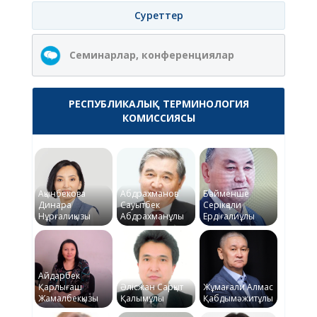
Суреттер
Семинарлар, конференциялар
РЕСПУБЛИКАЛЫҚ ТЕРМИНОЛОГИЯ
КОМИССИЯСЫ
Ақынбекова
Абдрахманов
Байменше
Динара
Сауытбек
Серікқали
Нұрғалиқызы
Абдрахманұлы
Ердіғалиұлы
Айдарбек
Қарлығаш
Әлісжан Сарқыт
Жұмағали Алмас
Жамалбекқызы
Қалымұлы
Қабдымәжитұлы