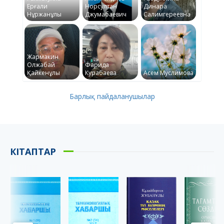
Ерғали
Норсултан
Динара
Нұржанұлы
Джумабаевич
Салимгереевна
Жармакин
Олжабай
Фарида
Қайкенұлы
Курабаева
Асем Муслимова
Барлық пайдаланушылар
КІТАПТАР