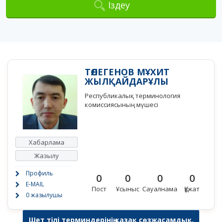
Іздеу
ТӨЛЕГЕНОВ МҰХИТ
ЖЫЛҚАЙДАРҰЛЫ
Республикалық терминология
комиссиясының мүшесі
Хабарлама
Жазылу
Профиль
0
0
0
0
E-MAIL
Пост
Ұсыныс
Сауалнама
Құжат
0 жазылушы
Шет тілі терминдерінің қазақ сөзжасамдық,