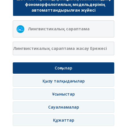
фономорфологиялық модельдерінің
автоматтандырылған жүйесі
Лингвистикалық сараптама
Лингвистикалық сараптама жасау Ережесі
Соңғылар
Қызу талқыдағылар
Ұсыныстар
Сауалнамалар
Құжаттар