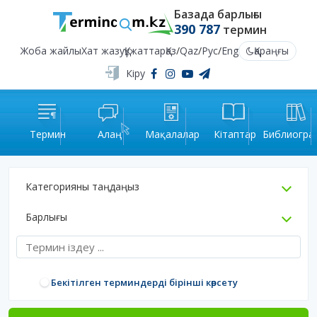
Базада барлығы
390 787
термин
Жоба жайлы
Хат жазу
Құжаттар
Қаз
/
Qaz
/
Рус
/
Eng
Қараңғы
Кіру
Термин
Алаң
Мақалалар
Кітаптар
Библиогра
Категорияны таңдаңыз
Барлығы
Бекітілген терминдерді бірінші көрсету