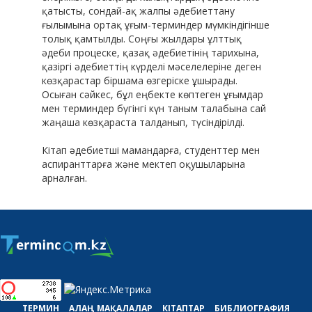
қатысты, сондай-ақ жалпы әдебиеттану
ғылымына ортақ ұғым-терминдер мүмкіндігінше
толық қамтылды. Соңғы жылдары ұлттық
әдеби процеске, қазақ әдебиетінің тарихына,
қазіргі әдебиеттің күрделі мәселелеріне деген
көзқарастар біршама өзгеріске ұшырады.
Осыған сәйкес, бұл еңбекте көптеген ұғымдар
мен терминдер бүгінгі күн таным талабына сай
жаңаша көзқараста талданып, түсіндірілді.
Кітап әдебиетші мамандарға, студенттер мен
аспиранттарға және мектеп оқушыларына
арналған.
ТЕРМИН
АЛАҢ
МАҚАЛАЛАР
КІТАПТАР
БИБЛИОГРАФИЯ