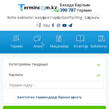
Базада барлығы
390 787
термин
Жоба жайлы
Хат жазу
Құжаттар
Қаз
/
Qaz
/
Рус
/
Eng
Қараңғы
Кіру
Термин
Алаң
Мақалалар
Кітаптар
Библиогра
Категорияны таңдаңыз
Барлығы
Бекітілген терминдерді бірінші көрсету