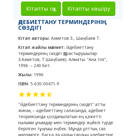
Кітапты оқу
Кітапты көшіру
ӘДЕБИЕТТАНУ ТЕРМИНДЕРІНІҢ
СӨЗДІГІ
Кітап авторы:
Ахметов З., Шаңбаев Т.
Кітап жайлы мәлімет:
Әдебиеттану
терминдерінің сөздігі (
Құрастырушылар:
З.Ахметов, Т.Шаңбаев). Алматы: "Ана тілі",
1996. – 240 бет.
Жылы:
1996
ISBN:
5-630-00471-9
"Әдебиеттану терминдерінің сөздігі" атты
жинақ – әдебиеттану саласында, әдебиет
теориясында қолданылатын ең қажетті
ғылыми ұғымдар мен терминдер жүйелі түрде
берілген тұңғыш еңбек. Мұнда ұлттық сөз
өнерімізге, басқа да халықтардың әдебиетіне