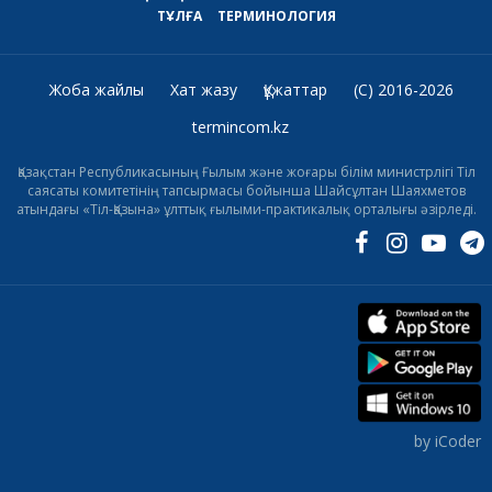
ТҰЛҒА
ТЕРМИНОЛОГИЯ
Жоба жайлы
Хат жазу
Құжаттар
(C) 2016-2026
termincom.kz
Қазақстан Республикасының Ғылым және жоғары білім министрлігі Тіл
саясаты комитетінің тапсырмасы бойынша Шайсұлтан Шаяхметов
атындағы «Тіл-Қазына» ұлттық ғылыми-практикалық орталығы әзірледі.
by iCoder