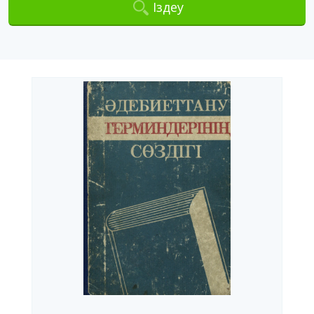
Іздеу