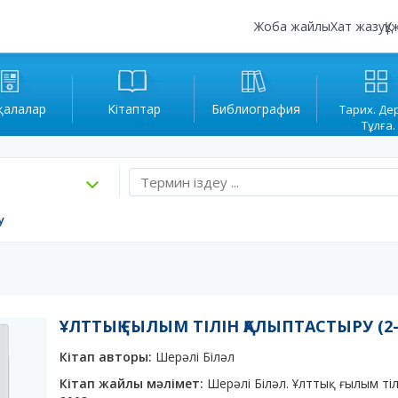
Жоба жайлы
Хат жазу
Құ
қалалар
Кітаптар
Библиография
Тарих. Де
Тұлға.
у
ҰЛТТЫҚ ҒЫЛЫМ ТІЛІН ҚАЛЫПТАСТЫРУ (
Кітап авторы:
Шерәлі Біләл
Кітап жайлы мәлімет:
Шерәлі Біләл. Ұлттық ғылым ті