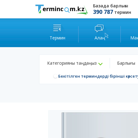
Базада барлығы
390 787
термин
Термин
Алаң
Ма
Категорияны таңдаңыз
Барлығы
Бекітілген терминдерді бірінші көрсет