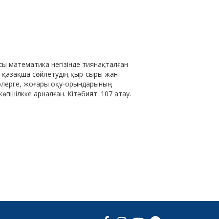
иясы математика негізінде тиянақталған
ы қазақша сөйлетудің қыр-сыры жан-
лерге, жоғары оқу-орындарының
пшілкке арналған. Кітәбият: 107 атау.