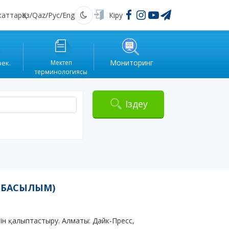
жаттар
Қаз
/
Qaz
/
Рус
/
Eng
Кіру
Қараңғы
Мониторинг
рек.
Мектеп
терминологиясы
Іздеу
2-БАСЫЛЫМ)
лін қалыптастыру. Алматы: Дайк-Пресс,