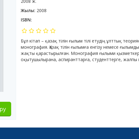
2008 ж.
Жылы:
2008
ISBN:
Бұл кітап – қазақ тілін ғылым тілі етудің ұлттық теор
монография. Қазақ тілін ғылымға енгізу немесе ғылымд
жақты қарастырылған. Монография ғылыми қызметкер
оқытушылырана, аспиранттарға, студенттерге, жалпы кө
ру