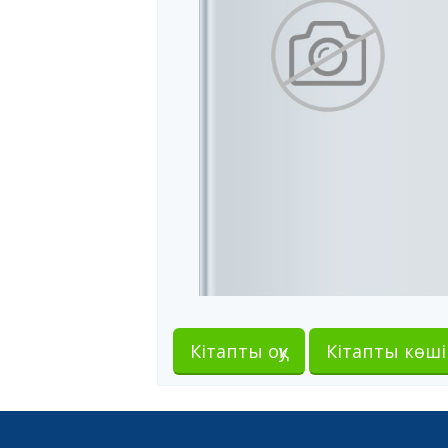
Кітапты оқу
Кітапты көші