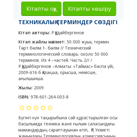
Кітапты оқу
Кітапты көшіру
ТЕХНИКАЛЫҚ ТЕРМИНДЕР СӨЗДІГІ
Кітап авторы:
Р.Құдайбергенов
Кітап жайлы мәлімет:
50 000 жуық термин.
Төрт бөлім 1- бөлім // Технический
терминологический словарь: около 50 000
терминов. Из 4 –частей. Часть 2// /
Р.Құдайбергенов –Алматы: «Таймас» баспа үйі,
2009-616 б Қазақша, орысша, немісше,
ағылшынша.
Жылы:
2009
ISBN:
978-601-264-003-8
Бүгінгі күн тақырыбына сай құрастырылған осы
басылымда техника және ғылым саласындағы
мамандардың сараптауынан өтіп, ҚР Үкіметі
жанындағы Терминологиялық комиссиясының