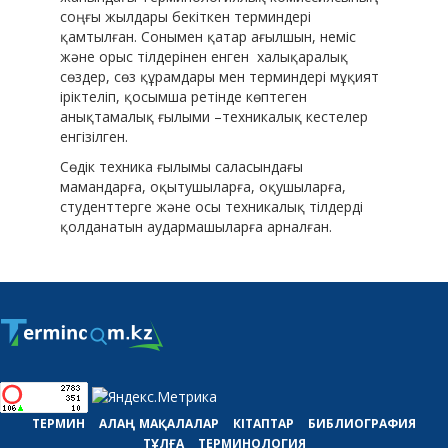
соңғы жылдары бекіткен терминдері
қамтылған. Сонымен қатар ағылшын, неміс
және орыс тілдерінен енген халықаралық
сөздер, сөз құрамдары мен терминдері мұқият
іріктеліп, қосымша ретінде көптеген
анықтамалық ғылыми –техникалық кестелер
енгізілген.
Сөдік техника ғылымы саласындағы
мамандарға, оқытушыларға, оқушыларға,
студенттерге және осы техникалық тілдерді
қолданатын аудармашыларға арналған.
ТЕРМИН
АЛАҢ
МАҚАЛАЛАР
КІТАПТАР
БИБЛИОГРАФИЯ
ТҰЛҒА
ТЕРМИНОЛОГИЯ