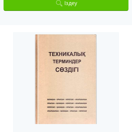
Іздеу