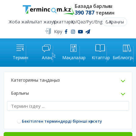
Базада барлығы
390 787
термин
Жоба жайлы
Хат жазу
Құжаттар
Қаз
/
Qaz
/
Рус
/
Eng
Қараңғы
Кіру
Термин
Алаң
Мақалалар
Кітаптар
Библиогра
Категорияны таңдаңыз
Барлығы
Бекітілген терминдерді бірінші көрсету