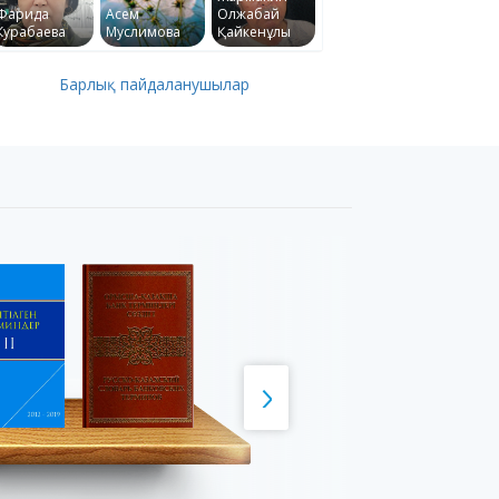
Фарида
Асем
Олжабай
Курабаева
Муслимова
Қайкенұлы
Барлық пайдаланушылар