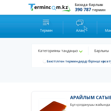
Базада барлығы
390 787
термин
Термин
Алаң
Ма
Категорияны таңдаңыз
Барлығы
Бекітілген терминдерді бірінші көрсет
АРАЙЛЫМ САТЫ
Бұл қолданушы жайында а