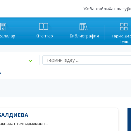
Жоба жайлы
Хат жазу
Құ
қалалар
Кітаптар
Библиография
Тарих. Де
Тұлға.
у
БАЛДИЕВА
қпарат толтырылмаған ...