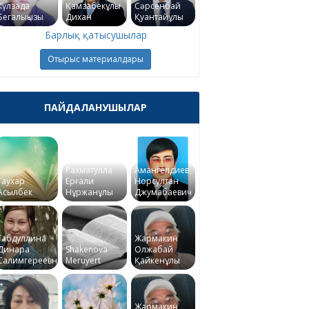
Күлзада
Қамзабекұлы
Сәрсенбай
Бегалықызы
Дихан
Қуантайұлы
Барлық қатысушылар
Отырыс материалдары
ПАЙДАЛАНУШЫЛАР
Рахматулла
Амангелдиев
Гаухар
Ерғали
Норсултан
Асылбек
Нұржанұлы
Джумабаевич
Габдуллина
Жармакин
Динара
Shakenova
Олжабай
Салимгереевна
Meruyert
Қайкенұлы
Жармакин