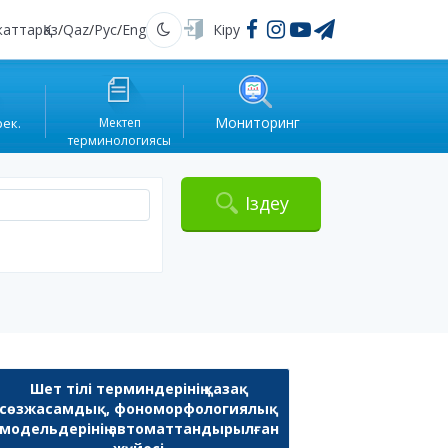
жаттар
Қаз
/
Qaz
/
Рус
/
Eng
Кіру
Қараңғы
Мониторинг
рек.
Мектеп
терминологиясы
Іздеу
Шет тілі терминдерінің қазақ
сөзжасамдық, фономорфологиялық
модельдерінің автоматтандырылған