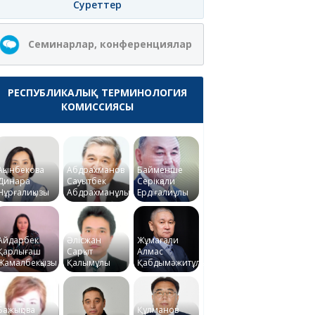
Суреттер
Семинарлар, конференциялар
РЕСПУБЛИКАЛЫҚ ТЕРМИНОЛОГИЯ
КОМИССИЯСЫ
Ақынбекова
Абдрахманов
Байменше
Динара
Сауытбек
Серікқали
Нұрғалиқызы
Абдрахманұлы
Ердіғалиұлы
Айдарбек
Әлісжан
Жұмағали
Қарлығаш
Сарқыт
Алмас
Жамалбекқызы
Қалымұлы
Қабдымәжитұлы
Бажықова
Құлманов