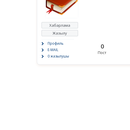
Хабарлама
Жазылу
Профиль
0
E-MAIL
Пост
0 жазылушы