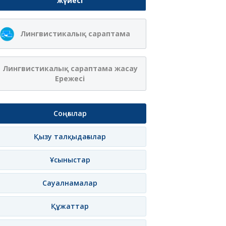
жүйесі
Лингвистикалық сараптама
Лингвистикалық сараптама жасау
Ережесі
Соңғылар
Қызу талқыдағылар
Ұсыныстар
Сауалнамалар
Құжаттар