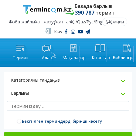
Базада барлығы
390 787
термин
Жоба жайлы
Хат жазу
Құжаттар
Қаз
/
Qaz
/
Рус
/
Eng
Қараңғы
Кіру
Термин
Алаң
Мақалалар
Кітаптар
Библиогра
Категорияны таңдаңыз
Барлығы
Бекітілген терминдерді бірінші көрсету