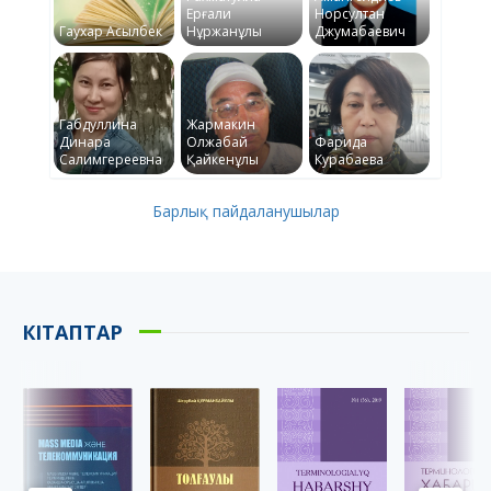
Ерғали
Норсултан
Гаухар Асылбек
Нұржанұлы
Джумабаевич
Габдуллина
Жармакин
Динара
Олжабай
Фарида
Салимгереевна
Қайкенұлы
Курабаева
Барлық пайдаланушылар
КІТАПТАР