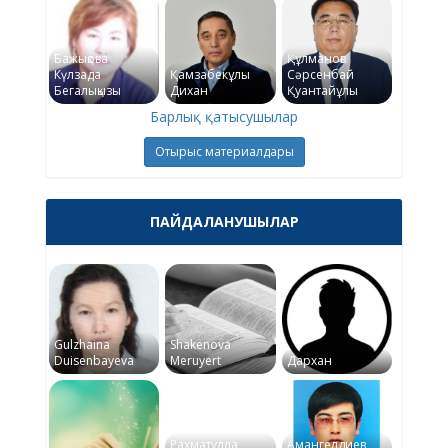
Бажықова
Құлманов
Күлзада
Қамзабекұлы
Сәрсенбай
Бегалықызы
Дихан
Қуантайұлы
Барлық қатысушылар
Отырыс материалдары
ПАЙДАЛАНУШЫЛАР
Gulzhaina
Shakenova
Duisenbayeva
Meruyert
Дархан
Рахматулла
Амангелдиев