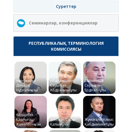
Суреттер
Семинарлар, конференциялар
РЕСПУБЛИКАЛЫҚ ТЕРМИНОЛОГИЯ
КОМИССИЯСЫ
Ақынбекова
Абдрахманов
Байменше
Динара
Сауытбек
Серікқали
Нұрғалиқызы
Абдрахманұлы
Ердіғалиұлы
Айдарбек
Қарлығаш
Әлісжан Сарқыт
Жұмағали Алмас
Жамалбекқызы
Қалымұлы
Қабдымәжитұлы