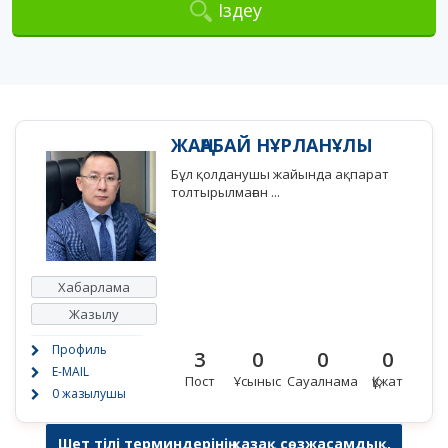
Іздеу
ЖАҢАБАЙ НҰРЛАНҰЛЫ
Бұл қолданушы жайында ақпарат
толтырылмаған ...
Хабарлама
Жазылу
Профиль
3
0
0
0
E-MAIL
Пост
Ұсыныс
Сауалнама
Құжат
0 жазылушы
Шет тілі терминдерінің қазақ сөзжасамдық,