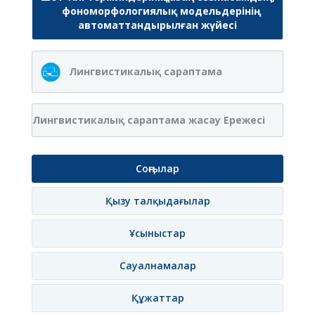
фономорфологиялық модельдерінің
автоматтандырылған жүйесі
Лингвистикалық сараптама
Лингвистикалық сараптама жасау Ережесі
Соңғылар
Қызу талқыдағылар
Ұсыныстар
Сауалнамалар
Құжаттар