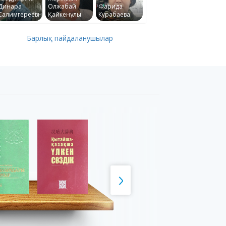
Динара
Олжабай
Фарида
Салимгереевна
Қайкенұлы
Курабаева
Барлық пайдаланушылар