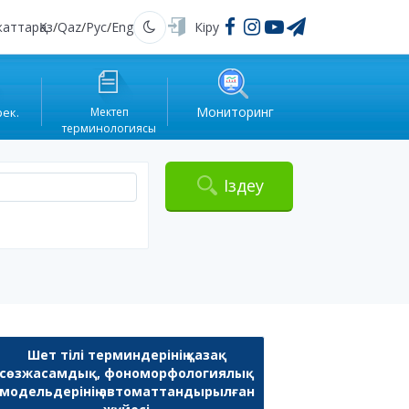
жаттар
Қаз
/
Qaz
/
Рус
/
Eng
Кіру
Қараңғы
Мониторинг
рек.
Мектеп
терминологиясы
Іздеу
Шет тілі терминдерінің қазақ
сөзжасамдық, фономорфологиялық
модельдерінің автоматтандырылған