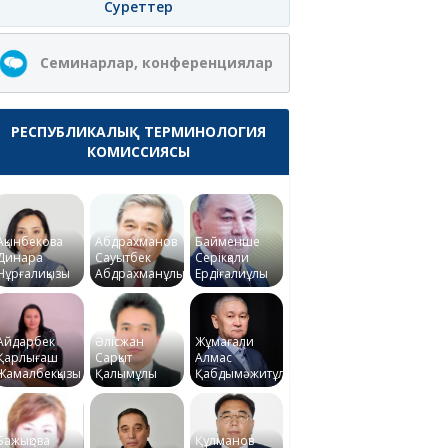
Суреттер
Семинарлар, конференциялар
РЕСПУБЛИКАЛЫҚ ТЕРМИНОЛОГИЯ
КОМИССИЯСЫ
Ақынбекова
Абдрахманов
Байменше
Динара
Сауытбек
Серікқали
Нұрғалиқызы
Абдрахманұлы
Ердіғалиұлы
Айдарбек
Әлісжан
Жұмағали
Қарлығаш
Сарқыт
Алмас
Жамалбекқызы
Қалымұлы
Қабдымәжитұлы
Бажықова
Құлманов