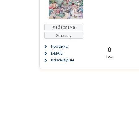
Хабарлама
Жазылу
Профиль
0
E-MAIL
Пост
0 жазылушы