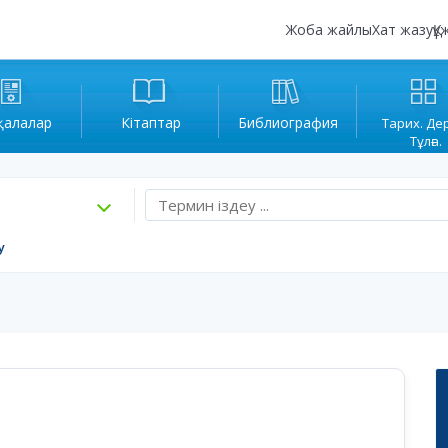
Жоба жайлы
Хат жазу
Құ
қалалар
Кітаптар
Библиография
Тарих. Де
Тұлға.
у