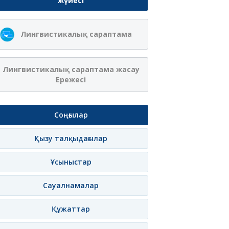
жүйесі
Лингвистикалық сараптама
Лингвистикалық сараптама жасау
Ережесі
Соңғылар
Қызу талқыдағылар
Ұсыныстар
Сауалнамалар
Құжаттар