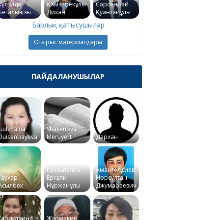
Күлзада
Қамзабекұлы
Сәрсенбай
Бегалықызы
Дихан
Қуантайұлы
Барлық қатысушылар
Отырыс материалдары
ПАЙДАЛАНУШЫЛАР
Gulzhaina
Shakenova
Duisenbayeva
Meruyert
Дархан
Рахматулла
Амангелдиев
Гаухар
Ерғали
Норсултан
Асылбек
Нұржанұлы
Джумабаевич
Габдуллина
Жармакин