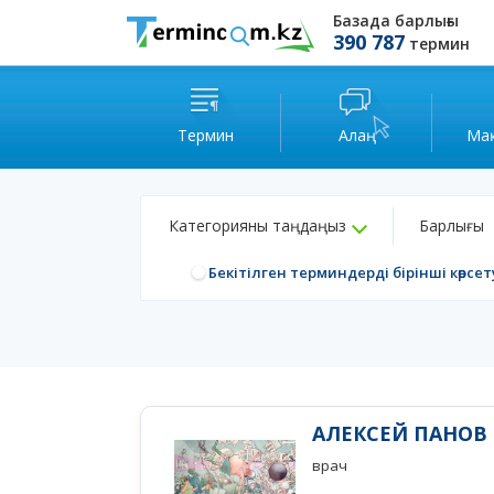
Базада барлығы
390 787
термин
Термин
Алаң
Ма
Категорияны таңдаңыз
Барлығы
Бекітілген терминдерді бірінші көрсет
АЛЕКСЕЙ ПАНОВ
врач