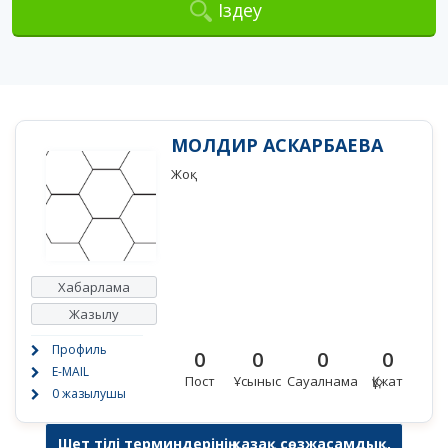
Іздеу
МОЛДИР АСКАРБАЕВА
Жоқ
Хабарлама
Жазылу
Профиль
0
0
0
0
E-MAIL
Пост
Ұсыныс
Сауалнама
Құжат
0 жазылушы
Шет тілі терминдерінің қазақ сөзжасамдық,