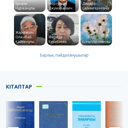
Ерғали
Норсултан
Динара
Нұржанұлы
Джумабаевич
Салимгереевна
Жармакин
Олжабай
Фарида
Қайкенұлы
Курабаева
Асем Муслимова
Барлық пайдаланушылар
КІТАПТАР