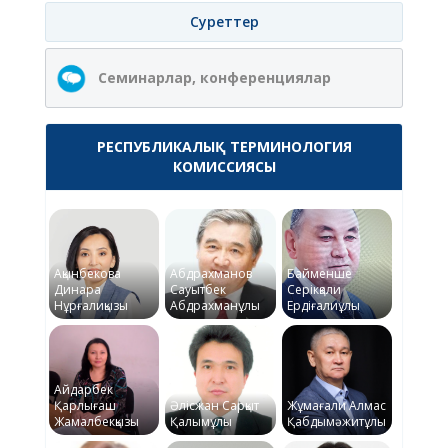
Суреттер
Семинарлар, конференциялар
РЕСПУБЛИКАЛЫҚ ТЕРМИНОЛОГИЯ
КОМИССИЯСЫ
Ақынбекова
Абдрахманов
Байменше
Динара
Сауытбек
Серікқали
Нұрғалиқызы
Абдрахманұлы
Ердіғалиұлы
Айдарбек
Қарлығаш
Әлісжан Сарқыт
Жұмағали Алмас
Жамалбекқызы
Қалымұлы
Қабдымәжитұлы