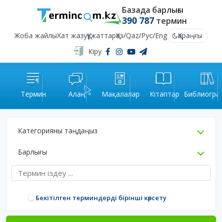
Базада барлығы
390 787
термин
Жоба жайлы
Хат жазу
Құжаттар
Қаз
/
Qaz
/
Рус
/
Eng
Қараңғы
Кіру
Термин
Алаң
Мақалалар
Кітаптар
Библиогра
Категорияны таңдаңыз
Барлығы
Бекітілген терминдерді бірінші көрсету