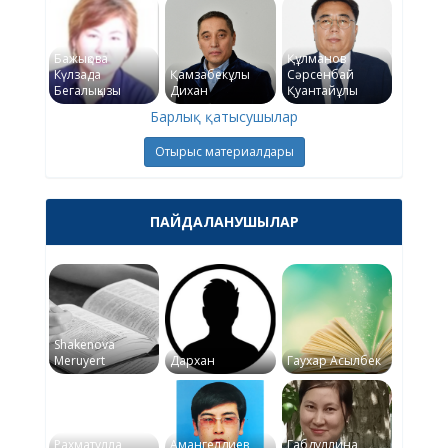
Бажықова
Құлманов
Күлзада
Қамзабекұлы
Сәрсенбай
Бегалықызы
Дихан
Қуантайұлы
Барлық қатысушылар
Отырыс материалдары
ПАЙДАЛАНУШЫЛАР
Shakenova
Meruyert
Дархан
Гаухар Асылбек
Рахматулла
Амангелдиев
Габдуллина