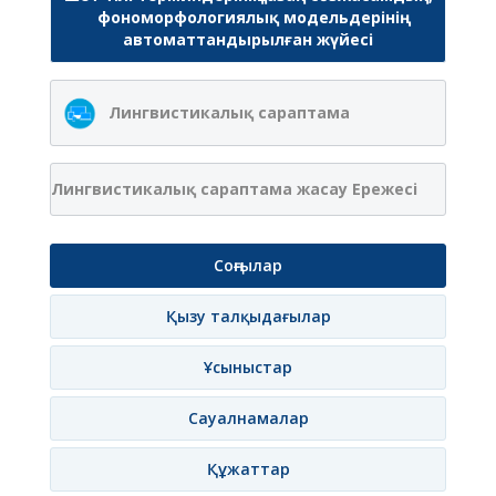
фономорфологиялық модельдерінің
автоматтандырылған жүйесі
Лингвистикалық сараптама
Лингвистикалық сараптама жасау Ережесі
Соңғылар
Қызу талқыдағылар
Ұсыныстар
Сауалнамалар
Құжаттар