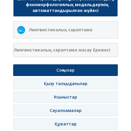
фономорфологиялық модельдерінің
автоматтандырылған жүйесі
Лингвистикалық сараптама
Лингвистикалық сараптама жасау Ережесі
Соңғылар
Қызу талқыдағылар
Ұсыныстар
Сауалнамалар
Құжаттар