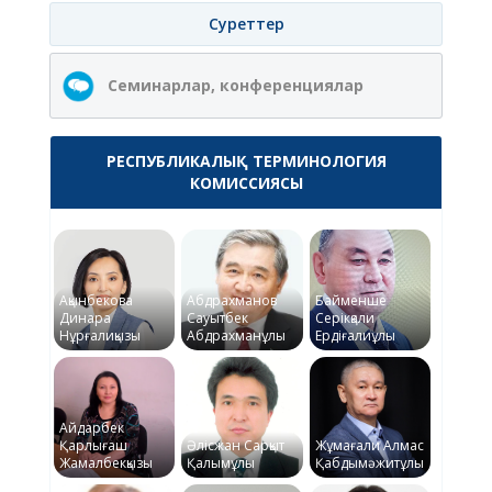
Суреттер
Семинарлар, конференциялар
РЕСПУБЛИКАЛЫҚ ТЕРМИНОЛОГИЯ
КОМИССИЯСЫ
Ақынбекова
Абдрахманов
Байменше
Динара
Сауытбек
Серікқали
Нұрғалиқызы
Абдрахманұлы
Ердіғалиұлы
Айдарбек
Қарлығаш
Әлісжан Сарқыт
Жұмағали Алмас
Жамалбекқызы
Қалымұлы
Қабдымәжитұлы