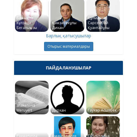
Бажықова
Құлманов
Күлзада
Қамзабекұлы
Сәрсенбай
Бегалықызы
Дихан
Қуантайұлы
Барлық қатысушылар
Отырыс материалдары
ПАЙДАЛАНУШЫЛАР
Shakenova
Meruyert
Дархан
Гаухар Асылбек
Рахматулла
Амангелдиев
Габдуллина