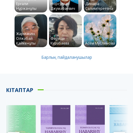
Ерғали
Норсултан
Динара
Нұржанұлы
Джумабаевич
Салимгереевна
Жармакин
Олжабай
Фарида
Қайкенұлы
Курабаева
Асем Муслимова
Барлық пайдаланушылар
КІТАПТАР