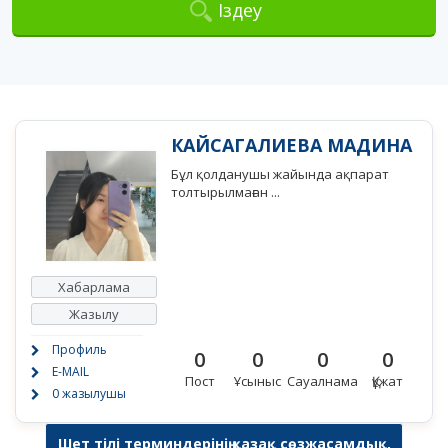
Іздеу
КАЙСАГАЛИЕВА МАДИНА
Бұл қолданушы жайында ақпарат
толтырылмаған ...
Хабарлама
Жазылу
Профиль
0
0
0
0
E-MAIL
Пост
Ұсыныс
Сауалнама
Құжат
0 жазылушы
Шет тілі терминдерінің қазақ сөзжасамдық,