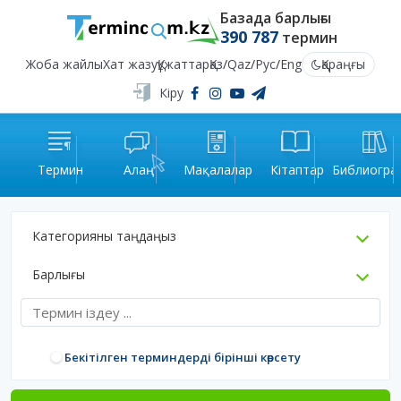
Базада барлығы
390 787
термин
Жоба жайлы
Хат жазу
Құжаттар
Қаз
/
Qaz
/
Рус
/
Eng
Қараңғы
Кіру
Термин
Алаң
Мақалалар
Кітаптар
Библиогра
Категорияны таңдаңыз
Барлығы
Бекітілген терминдерді бірінші көрсету