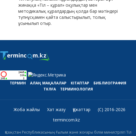
жинаққа «Тіл – құрал» оқулықтар мен
методикалық құралдардың қолда бар мәтіндері
түпнұсқамен қайта салыстырылып, толық
ұсынылып отыр.
ТЕРМИН
АЛАҢ
МАҚАЛАЛАР
КІТАПТАР
БИБЛИОГРАФИЯ
ТҰЛҒА
ТЕРМИНОЛОГИЯ
Жоба жайлы
Хат жазу
Құжаттар
(C) 2016-2026
termincom.kz
Қазақстан Республикасының Ғылым және жоғары білім министрлігі Тіл