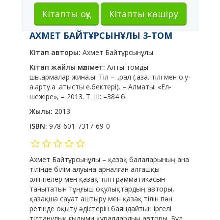
Кітапты оқу
Кітапты көшіру
АХМЕТ БАЙТҰРСЫНҰЛЫ 3-ТОМ
Кітап авторы:
Ахмет Байтұрсынұлы
Кітап жайлы мәлімет:
Алты томды.
шы.армалар жина.ы. Тіл – ..рал (.аза. тілі мен о.у-
а.арту.а .атысты е.бектері). – Алматы: «Ел-
шежіре», – 2013. Т. ІІІ: –384 б.
Жылы:
2013
ISBN:
978-601-7317-69-0
Ахмет Байтұрсынұлы – қазақ балаларының ана
тілінде білім алуына арналған алғашқы
әліппелер мен қазақ тілі грамматикасын
танытатын тұңғыш оқулықтардың авторы,
қазақша сауат аштыру мен қазақ тілін пән
ретінде оқыту әдістерін баяндайтын іргелі
тілтанулық ғылыми құралдардың авторы. Бұл