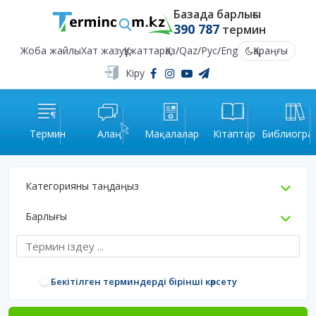
Базада барлығы
390 787
термин
Жоба жайлы
Хат жазу
Құжаттар
Қаз
/
Qaz
/
Рус
/
Eng
Қараңғы
Кіру
Термин
Алаң
Мақалалар
Кітаптар
Библиогра
Категорияны таңдаңыз
Барлығы
Бекітілген терминдерді бірінші көрсету