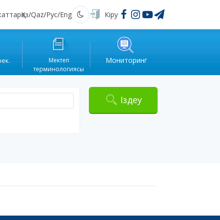
жаттар
Қаз
/
Qaz
/
Рус
/
Eng
Кіру
Қараңғы
Мониторинг
рек.
Мектеп
терминологиясы
Іздеу