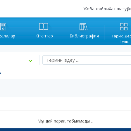
Жоба жайлы
Хат жазу
Құ
қалалар
Кітаптар
Библиография
Тарих. Де
Тұлға.
у
Мұндай парақ табылмады ...