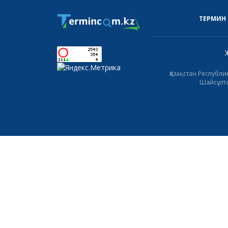
ТЕРМИН
Қазақстан Республ
Шайсұлта