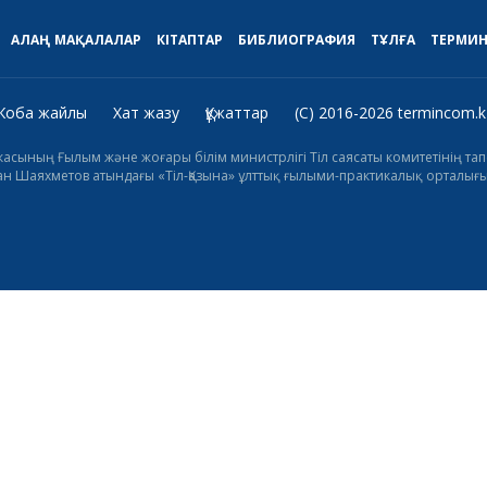
АЛАҢ
МАҚАЛАЛАР
КІТАПТАР
БИБЛИОГРАФИЯ
ТҰЛҒА
ТЕРМИ
Жоба жайлы
Хат жазу
Құжаттар
(C) 2016-2026 termincom.k
икасының Ғылым және жоғары білім министрлігі Тіл саясаты комитетінің 
н Шаяхметов атындағы «Тіл-Қазына» ұлттық ғылыми-практикалық орталығы 