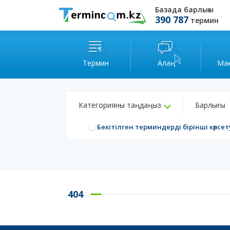
Базада барлығы
390 787
термин
Термин
Алаң
Ма
Категорияны таңдаңыз
Барлығы
Бекітілген терминдерді бірінші көрсет
404