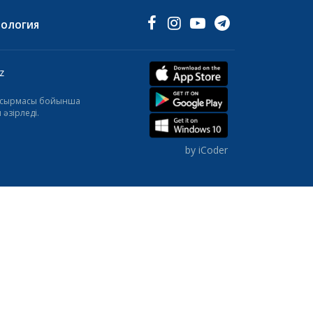
НОЛОГИЯ
z
тапсырмасы бойынша
әзірледі.
by iCoder