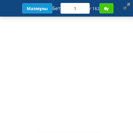
Бет
Мазмұны
/ 162
Өту