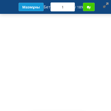
Бет
Мазмұны
/ 189
Өту